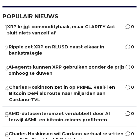
POPULAIR NIEUWS
XRP krijgt commodityhaak, maar CLARITY Act
0
1
sluit niets vanzelf af
Ripple zet XRP en RLUSD naast elkaar in
0
2
bankstrategie
AI-agents kunnen XRP gebruiken zonder de prijs
0
3
omhoog te duwen
Charles Hoskinson zet in op PRIME, RealFi en
0
4
Bitcoin DeFi als route naar miljarden aan
Cardano-TVL
AMD-datacenteromzet verdubbelt door AI
0
5
terwijl ASML en bitcoin-miners profiteren
Charles Hoskinson wil Cardano-verhaal resetten
0
6