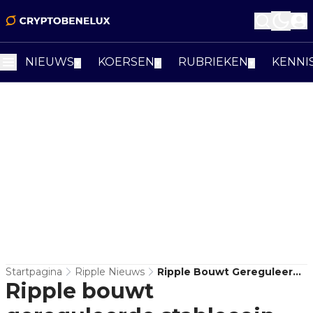
NIEUWS
KOERSEN
RUBRIEKEN
KENNI
▼
▼
▼
Startpagina
Ripple Nieuws
Ripple Bouwt Gereguleerde
Ripple bouwt
Stablecoin-Stack Rond
RLUSD