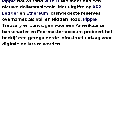
Ripple
bouwt rond
RLUSD
aan meer dan een
nieuwe dollarstablecoin. Met uitgifte op
XRP
Ledger
en
Ethereum
, cashgedekte reserves,
overnames als Rail en Hidden Road,
Ripple
Treasury en aanvragen voor een Amerikaanse
bankcharter en Fed-master-account probeert het
bedrijf een gereguleerde infrastructuurlaag voor
digitale dollars te worden.