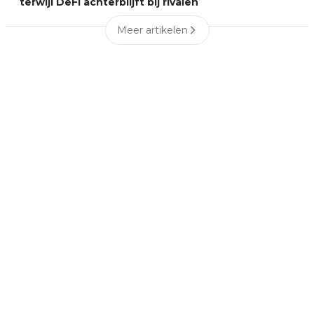
terwijl DeFi achterblijft bij rivalen
Meer artikelen