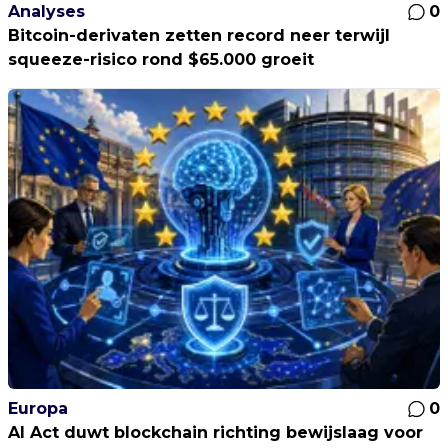
Analyses
0
Bitcoin-derivaten zetten record neer terwijl
squeeze-risico rond $65.000 groeit
Europa
0
AI Act duwt blockchain richting bewijslaag voor