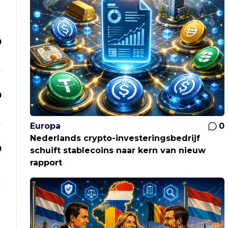
0
0
Europa
0
Nederlands crypto-investeringsbedrijf
0
schuift stablecoins naar kern van nieuw
rapport