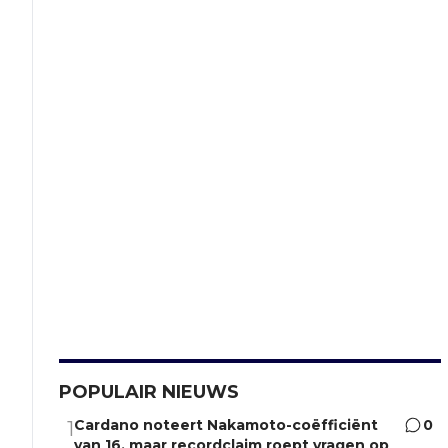
POPULAIR NIEUWS
Cardano noteert Nakamoto-coëfficiënt
0
1
van 16, maar recordclaim roept vragen op