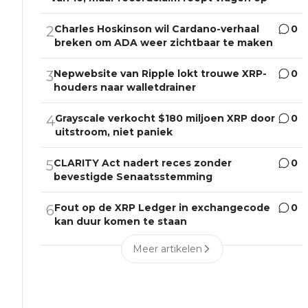
Charles Hoskinson wil Cardano-verhaal
0
2
breken om ADA weer zichtbaar te maken
Nepwebsite van Ripple lokt trouwe XRP-
0
3
houders naar walletdrainer
Grayscale verkocht $180 miljoen XRP door
0
4
uitstroom, niet paniek
CLARITY Act nadert reces zonder
0
5
bevestigde Senaatsstemming
Fout op de XRP Ledger in exchangecode
0
6
kan duur komen te staan
Meer artikelen