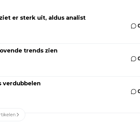
et er sterk uit, aldus analist
lovende trends zien
js verdubbelen
tikelen