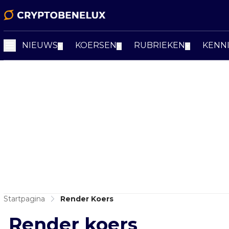
NIEUWS
KOERSEN
RUBRIEKEN
KENN
▼
▼
▼
Startpagina
Render Koers
Render koers