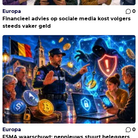
Europa
0
Financieel advies op sociale media kost volgers
steeds vaker geld
Europa
0
FSMA waarschuwt: nepnieuws stuurt beleggers