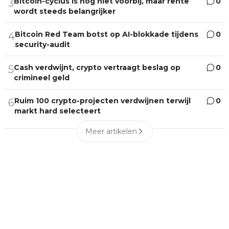
Bitcoin-cyclus is nog niet voorbij, maar rente
0
3
wordt steeds belangrijker
Bitcoin Red Team botst op AI-blokkade tijdens
0
4
security-audit
Cash verdwijnt, crypto vertraagt beslag op
0
5
crimineel geld
Ruim 100 crypto-projecten verdwijnen terwijl
0
6
markt hard selecteert
Meer artikelen