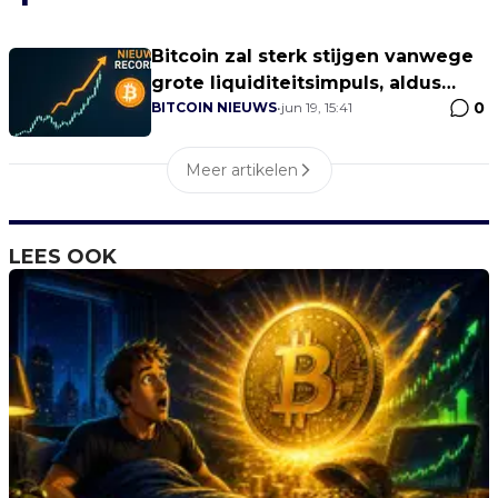
Bitcoin zal sterk stijgen vanwege
grote liquiditeitsimpuls, aldus
0
Hayes
BITCOIN NIEUWS
•
jun 19, 15:41
Meer artikelen
LEES OOK