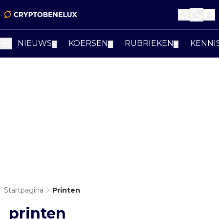
NIEUWS
KOERSEN
RUBRIEKEN
KENNI
▼
▼
▼
Startpagina
Printen
printen