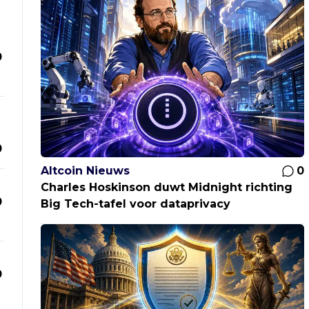
0
0
Altcoin Nieuws
0
Charles Hoskinson duwt Midnight richting
0
Big Tech-tafel voor dataprivacy
0