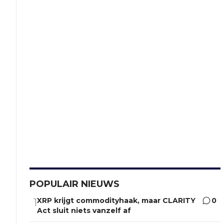
POPULAIR NIEUWS
XRP krijgt commodityhaak, maar CLARITY
0
1
Act sluit niets vanzelf af