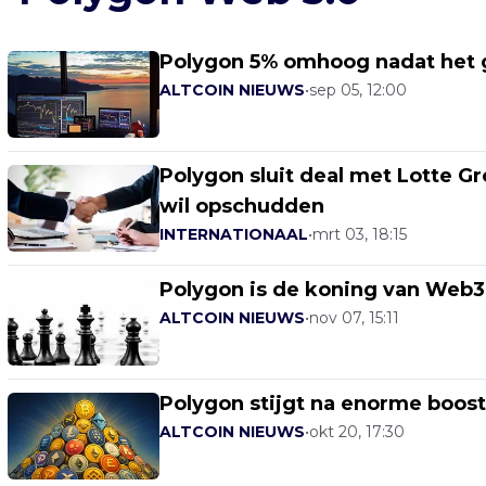
Polygon 5% omhoog nadat het
ALTCOIN NIEUWS
•
sep 05, 12:00
Polygon sluit deal met Lotte G
wil opschudden
INTERNATIONAAL
•
mrt 03, 18:15
Polygon is de koning van Web3,
ALTCOIN NIEUWS
•
nov 07, 15:11
Polygon stijgt na enorme boost
ALTCOIN NIEUWS
•
okt 20, 17:30