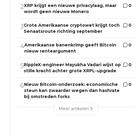
XRP krijgt een nieuwe privacylaag, maar
0
2
wordt geen nieuwe Monero
Grote Amerikaanse cryptowet krijgt toch
0
3
Senaatsroute richting september
Amerikaanse banenkrimp geeft Bitcoin
0
4
nieuw renteargument
RippleX-engineer Mayukha Vadari wijst op
0
5
stille kracht achter grote XRPL-upgrade
Nieuw Bitcoin-onderzoek: economische
0
6
steun kan zwaarder wegen dan hashrate
bij omstreden forks
Meer artikelen