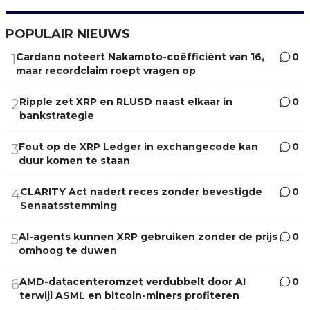
POPULAIR NIEUWS
Cardano noteert Nakamoto-coëfficiënt van 16,
0
1
maar recordclaim roept vragen op
Ripple zet XRP en RLUSD naast elkaar in
0
2
bankstrategie
Fout op de XRP Ledger in exchangecode kan
0
3
duur komen te staan
CLARITY Act nadert reces zonder bevestigde
0
4
Senaatsstemming
AI-agents kunnen XRP gebruiken zonder de prijs
0
5
omhoog te duwen
AMD-datacenteromzet verdubbelt door AI
0
6
terwijl ASML en bitcoin-miners profiteren