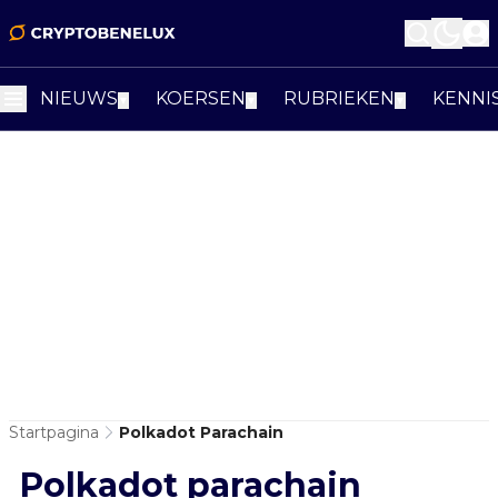
NIEUWS
KOERSEN
RUBRIEKEN
KENNI
▼
▼
▼
Startpagina
Polkadot Parachain
Polkadot parachain