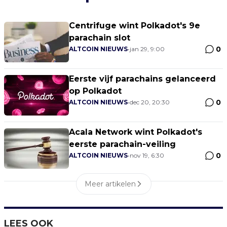
Centrifuge wint Polkadot's 9e
parachain slot
0
ALTCOIN NIEUWS
•
jan 29, 9:00
Eerste vijf parachains gelanceerd
op Polkadot
0
ALTCOIN NIEUWS
•
dec 20, 20:30
Acala Network wint Polkadot's
eerste parachain-veiling
0
ALTCOIN NIEUWS
•
nov 19, 6:30
Meer artikelen
LEES OOK