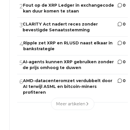
Fout op de XRP Ledger in exchangecode
0
2
kan duur komen te staan
CLARITY Act nadert reces zonder
0
3
bevestigde Senaatsstemming
Ripple zet XRP en RLUSD naast elkaar in
0
4
bankstrategie
AI-agents kunnen XRP gebruiken zonder
0
5
de prijs omhoog te duwen
AMD-datacenteromzet verdubbelt door
0
6
AI terwijl ASML en bitcoin-miners
profiteren
Meer artikelen