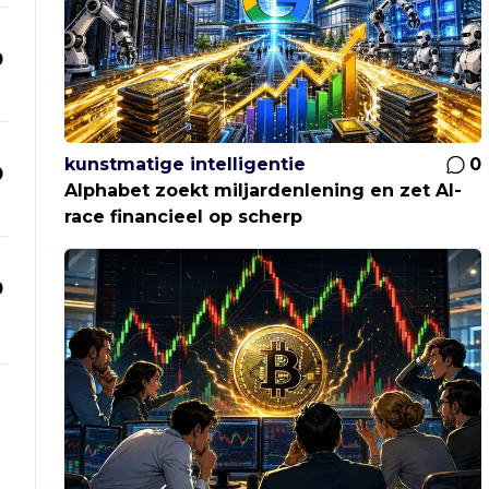
0
kunstmatige intelligentie
0
0
Alphabet zoekt miljardenlening en zet AI-
race financieel op scherp
0