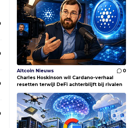
0
0
Altcoin Nieuws
0
Charles Hoskinson wil Cardano-verhaal
0
resetten terwijl DeFi achterblijft bij rivalen
0