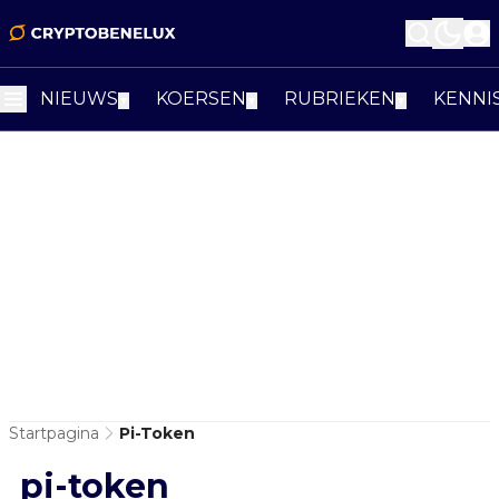
NIEUWS
KOERSEN
RUBRIEKEN
KENNI
▼
▼
▼
Startpagina
Pi-Token
pi-token