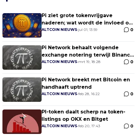
Pi ziet grote tokenvrijgave
naderen; wat wordt de invloed op
0
de prijs?
ALTCOIN NIEUWS
•
jul 01, 13:59
Pi Network behaalt volgende
exchange notering terwijl Binance
0
achterblijft
ALTCOIN NIEUWS
•
mrt 19, 18:28
Pi Network breekt met Bitcoin en
handhaaft uptrend
0
ALTCOIN NIEUWS
•
feb 28, 16:22
PI-token daalt scherp na token-
listings op OKX en Bitget
0
ALTCOIN NIEUWS
•
feb 20, 17:43