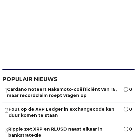
POPULAIR NIEUWS
Cardano noteert Nakamoto-coëfficiënt van 16,
0
1
maar recordclaim roept vragen op
Fout op de XRP Ledger in exchangecode kan
0
2
duur komen te staan
Ripple zet XRP en RLUSD naast elkaar in
0
3
bankstrategie