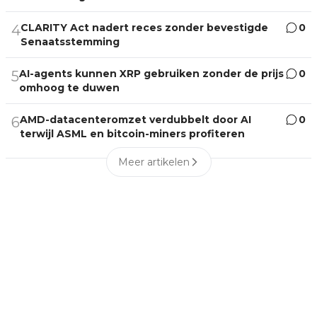
CLARITY Act nadert reces zonder bevestigde
0
4
Senaatsstemming
AI-agents kunnen XRP gebruiken zonder de prijs
0
5
omhoog te duwen
AMD-datacenteromzet verdubbelt door AI
0
6
terwijl ASML en bitcoin-miners profiteren
Meer artikelen