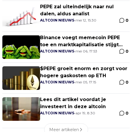
PEPE zal uiteindelijk naar nul
dalen, aldus analist
0
ALTCOIN NIEUWS
•
mei 12, 15:30
Binance voegt memecoin PEPE
toe en marktkapitalisatie stijgt
0
naar $1 miljard
ALTCOIN NIEUWS
•
mei 06, 17:53
$PEPE groeit enorm en zorgt voor
hogere gaskosten op ETH
0
ALTCOIN NIEUWS
•
mei 05, 17:15
Lees dit artikel voordat je
investeert in deze altcoin
0
ALTCOIN NIEUWS
•
apr 19, 8:30
Meer artikelen