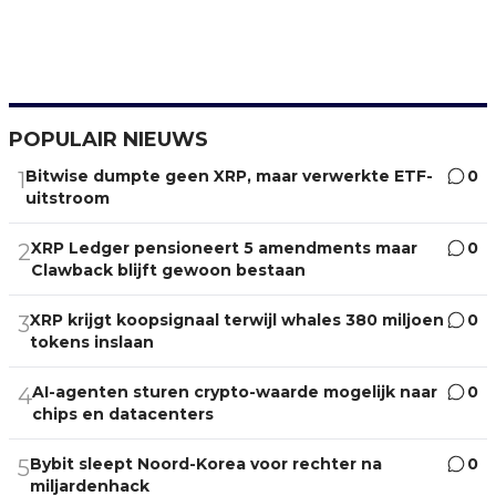
POPULAIR NIEUWS
Bitwise dumpte geen XRP, maar verwerkte ETF-
0
1
uitstroom
XRP Ledger pensioneert 5 amendments maar
0
2
Clawback blijft gewoon bestaan
XRP krijgt koopsignaal terwijl whales 380 miljoen
0
3
tokens inslaan
AI-agenten sturen crypto-waarde mogelijk naar
0
4
chips en datacenters
Bybit sleept Noord-Korea voor rechter na
0
5
miljardenhack