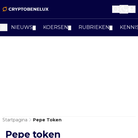
NIEUWS
KOERSEN
RUBRIEKEN
KENNI
▼
▼
▼
Startpagina
Pepe Token
Pepe token