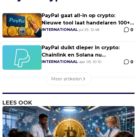
PayPal gaat all-in op crypto:
Nieuwe tool laat handelaren 100+
0
munten accepteren!
INTERNATIONAAL
•
jul 29, 12:48
PayPal duikt dieper in crypto:
Chainlink en Solana nu
0
beschikbaar in de VS!
INTERNATIONAAL
•
apr 05, 10:10
Meer artikelen
LEES OOK