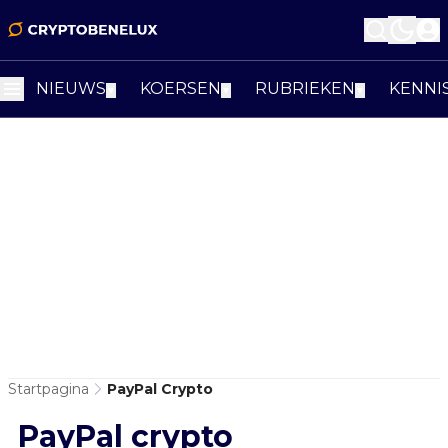
NIEUWS
KOERSEN
RUBRIEKEN
KENNI
▼
▼
▼
Startpagina
PayPal Crypto
PayPal crypto