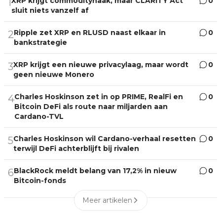
XRP krijgt commodityhaak, maar CLARITY Act
0
1
sluit niets vanzelf af
Ripple zet XRP en RLUSD naast elkaar in
0
2
bankstrategie
XRP krijgt een nieuwe privacylaag, maar wordt
0
3
geen nieuwe Monero
Charles Hoskinson zet in op PRIME, RealFi en
0
4
Bitcoin DeFi als route naar miljarden aan
Cardano-TVL
Charles Hoskinson wil Cardano-verhaal resetten
0
5
terwijl DeFi achterblijft bij rivalen
BlackRock meldt belang van 17,2% in nieuw
0
6
Bitcoin-fonds
Meer artikelen