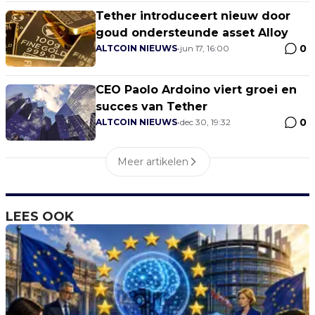
Tether introduceert nieuw door
goud ondersteunde asset Alloy
0
ALTCOIN NIEUWS
•
jun 17, 16:00
CEO Paolo Ardoino viert groei en
succes van Tether
0
ALTCOIN NIEUWS
•
dec 30, 19:32
Meer artikelen
LEES OOK