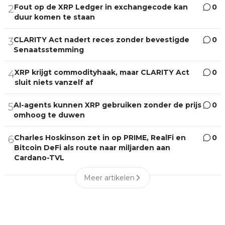
Fout op de XRP Ledger in exchangecode kan
0
2
duur komen te staan
CLARITY Act nadert reces zonder bevestigde
0
3
Senaatsstemming
XRP krijgt commodityhaak, maar CLARITY Act
0
4
sluit niets vanzelf af
AI-agents kunnen XRP gebruiken zonder de prijs
0
5
omhoog te duwen
Charles Hoskinson zet in op PRIME, RealFi en
0
6
Bitcoin DeFi als route naar miljarden aan
Cardano-TVL
Meer artikelen