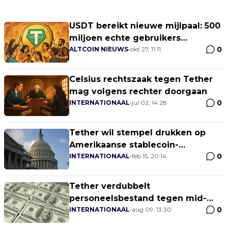
USDT bereikt nieuwe mijlpaal: 500
miljoen echte gebruikers
0
wereldwijd
ALTCOIN NIEUWS
•
okt 27, 11:11
Celsius rechtszaak tegen Tether
mag volgens rechter doorgaan
0
INTERNATIONAAL
•
jul 02, 14:28
Tether wil stempel drukken op
Amerikaanse stablecoin-
0
wetgeving
INTERNATIONAAL
•
feb 15, 20:14
Tether verdubbelt
personeelsbestand tegen mid-
0
2025, aldus rapport
INTERNATIONAAL
•
aug 09, 13:30