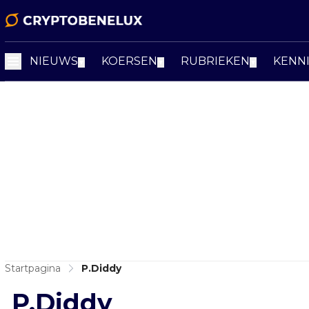
NIEUWS
KOERSEN
RUBRIEKEN
KENN
▼
▼
▼
Startpagina
P.Diddy
P.Diddy