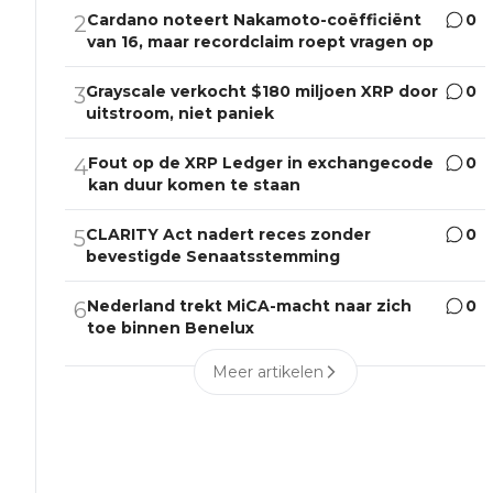
Cardano noteert Nakamoto-coëfficiënt
0
2
van 16, maar recordclaim roept vragen op
Grayscale verkocht $180 miljoen XRP door
0
3
uitstroom, niet paniek
Fout op de XRP Ledger in exchangecode
0
4
kan duur komen te staan
CLARITY Act nadert reces zonder
0
5
bevestigde Senaatsstemming
Nederland trekt MiCA-macht naar zich
0
6
toe binnen Benelux
Meer artikelen