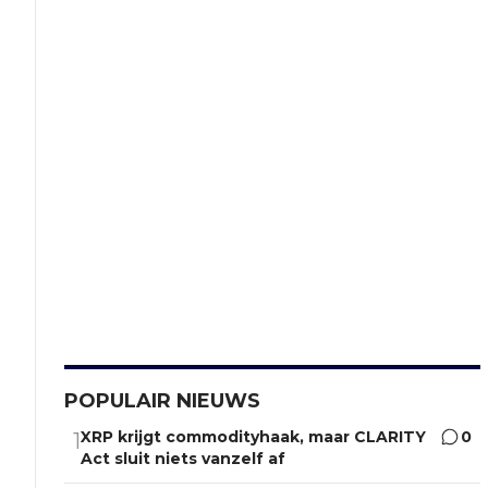
POPULAIR NIEUWS
XRP krijgt commodityhaak, maar CLARITY
0
1
Act sluit niets vanzelf af