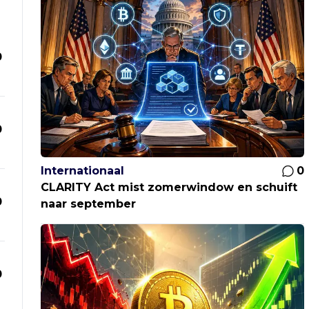
0
0
Internationaal
0
CLARITY Act mist zomerwindow en schuift
0
naar september
0