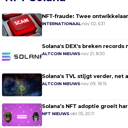
NFT-fraude: Twee ontwikkelaar
INTERNATIONAAL
•
nov 02, 6:31
Solana's DEX's breken records
ALTCOIN NIEUWS
•
nov 21, 8:30
Solana's TVL stijgt verder, net a
ALTCOIN NIEUWS
•
nov 09, 18:15
Solana’s NFT adoptie groeit h
NFT NIEUWS
•
okt 05, 20:11