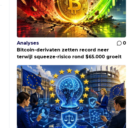
Analyses
0
Bitcoin-derivaten zetten record neer
terwijl squeeze-risico rond $65.000 groeit