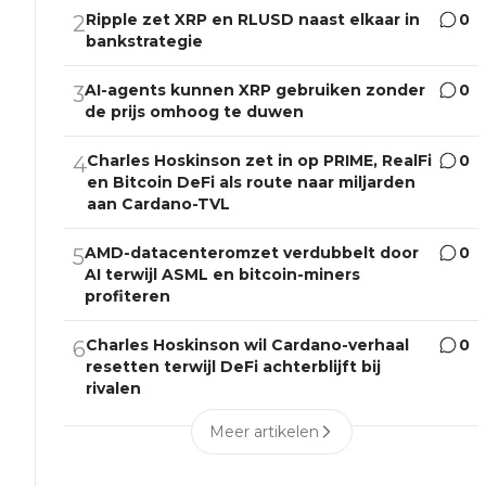
Ripple zet XRP en RLUSD naast elkaar in
0
2
bankstrategie
AI-agents kunnen XRP gebruiken zonder
0
3
de prijs omhoog te duwen
Charles Hoskinson zet in op PRIME, RealFi
0
4
en Bitcoin DeFi als route naar miljarden
aan Cardano-TVL
AMD-datacenteromzet verdubbelt door
0
5
AI terwijl ASML en bitcoin-miners
profiteren
Charles Hoskinson wil Cardano-verhaal
0
6
resetten terwijl DeFi achterblijft bij
rivalen
Meer artikelen