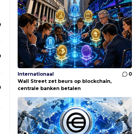
0
0
Internationaal
0
Wall Street zet beurs op blockchain,
0
centrale banken betalen