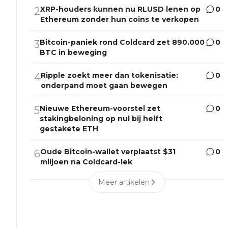
XRP-houders kunnen nu RLUSD lenen op
0
2
Ethereum zonder hun coins te verkopen
Bitcoin-paniek rond Coldcard zet 890.000
0
3
BTC in beweging
Ripple zoekt meer dan tokenisatie:
0
4
onderpand moet gaan bewegen
Nieuwe Ethereum-voorstel zet
0
5
stakingbeloning op nul bij helft
gestakete ETH
Oude Bitcoin-wallet verplaatst $31
0
6
miljoen na Coldcard-lek
Meer artikelen