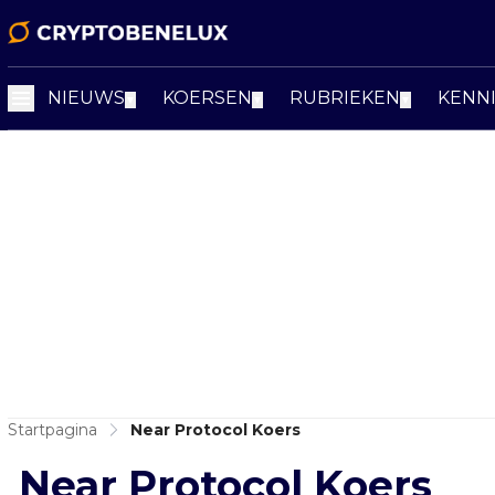
NIEUWS
KOERSEN
RUBRIEKEN
KENN
▼
▼
▼
Startpagina
Near Protocol Koers
Near Protocol Koers