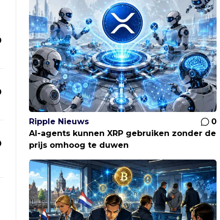
0
0
Ripple Nieuws
0
AI-agents kunnen XRP gebruiken zonder de
0
prijs omhoog te duwen