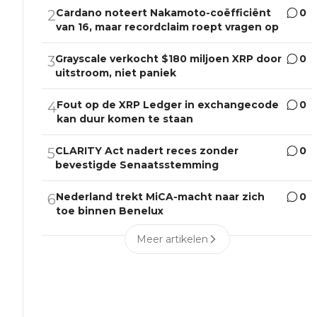
Cardano noteert Nakamoto-coëfficiënt
0
2
van 16, maar recordclaim roept vragen op
Grayscale verkocht $180 miljoen XRP door
0
3
uitstroom, niet paniek
Fout op de XRP Ledger in exchangecode
0
4
kan duur komen te staan
CLARITY Act nadert reces zonder
0
5
bevestigde Senaatsstemming
Nederland trekt MiCA-macht naar zich
0
6
toe binnen Benelux
Meer artikelen