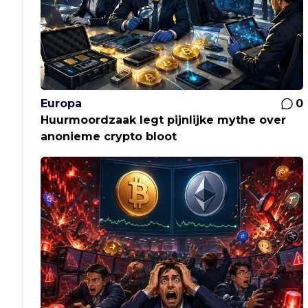
Europa
0
Huurmoordzaak legt pijnlijke mythe over
anonieme crypto bloot