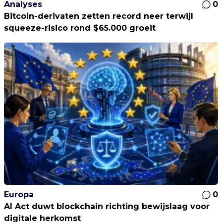
Analyses
0
Bitcoin-derivaten zetten record neer terwijl
squeeze-risico rond $65.000 groeit
Europa
0
AI Act duwt blockchain richting bewijslaag voor
digitale herkomst