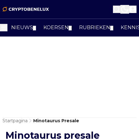
NIEUWS
KOERSEN
RUBRIEKEN
KENNI
▼
▼
▼
Startpagina
Minotaurus Presale
Minotaurus presale