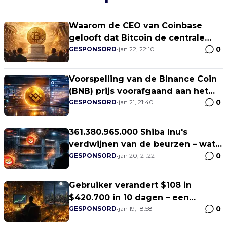
Waarom de CEO van Coinbase
gelooft dat Bitcoin de centrale
0
banken heeft verslagen op het
GESPONSORD
•
jan 22, 22:10
gebied van decentralisatie
Voorspelling van de Binance Coin
(BNB) prijs voorafgaand aan het
0
live-evenement van Elon Musk's X
GESPONSORD
•
jan 21, 21:40
361.380.965.000 Shiba Inu's
verdwijnen van de beurzen – wat
0
betekent dit?
GESPONSORD
•
jan 20, 21:22
Gebruiker verandert $108 in
$420.700 in 10 dagen – een
0
verbluffende stijging van 3900x
GESPONSORD
•
jan 19, 18:58