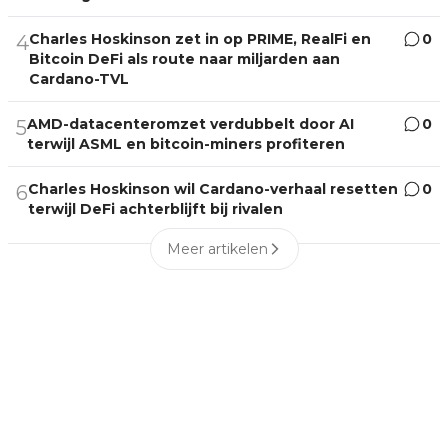
Charles Hoskinson zet in op PRIME, RealFi en
0
4
Bitcoin DeFi als route naar miljarden aan
Cardano-TVL
AMD-datacenteromzet verdubbelt door AI
0
5
terwijl ASML en bitcoin-miners profiteren
Charles Hoskinson wil Cardano-verhaal resetten
0
6
terwijl DeFi achterblijft bij rivalen
Meer artikelen