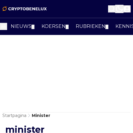
NIEUWS
KOERSEN
RUBRIEKEN
KENNI
▼
▼
▼
Startpagina
Minister
minister