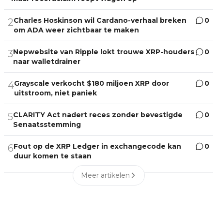
Charles Hoskinson wil Cardano-verhaal breken
0
2
om ADA weer zichtbaar te maken
Nepwebsite van Ripple lokt trouwe XRP-houders
0
3
naar walletdrainer
Grayscale verkocht $180 miljoen XRP door
0
4
uitstroom, niet paniek
CLARITY Act nadert reces zonder bevestigde
0
5
Senaatsstemming
Fout op de XRP Ledger in exchangecode kan
0
6
duur komen te staan
Meer artikelen