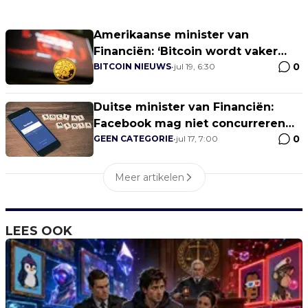
Amerikaanse minister van
Financiën: ‘Bitcoin wordt vaker
0
witgewassen dan geld’
BITCOIN NIEUWS
•
jul 19, 6:30
Duitse minister van Financiën:
Facebook mag niet concurreren
0
met euro
GEEN CATEGORIE
•
jul 17, 7:00
Meer artikelen
LEES OOK