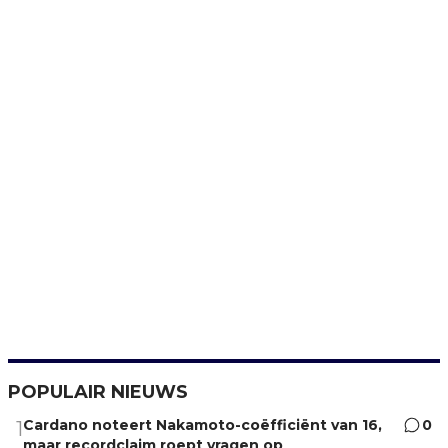
POPULAIR NIEUWS
Cardano noteert Nakamoto-coëfficiënt van 16,
0
1
maar recordclaim roept vragen op