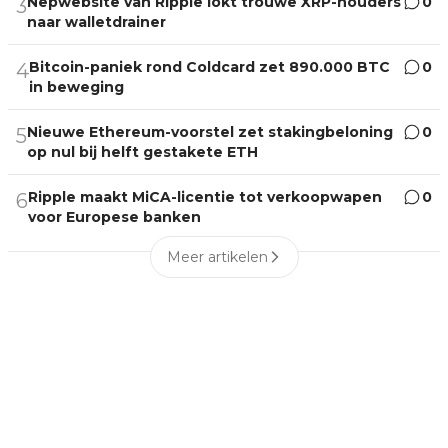
Nepwebsite van Ripple lokt trouwe XRP-houders
0
3
naar walletdrainer
Bitcoin-paniek rond Coldcard zet 890.000 BTC
0
4
in beweging
Nieuwe Ethereum-voorstel zet stakingbeloning
0
5
op nul bij helft gestakete ETH
Ripple maakt MiCA-licentie tot verkoopwapen
0
6
voor Europese banken
Meer artikelen