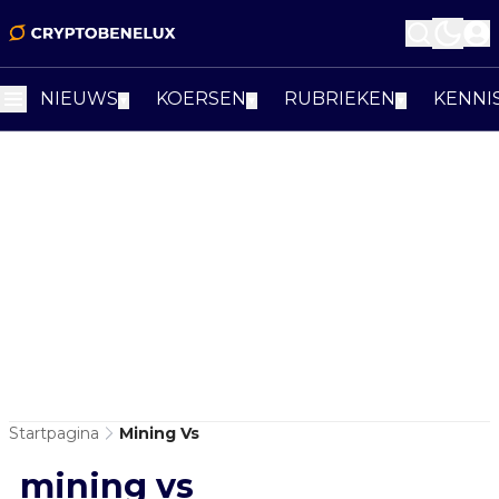
NIEUWS
KOERSEN
RUBRIEKEN
KENNI
▼
▼
▼
Startpagina
Mining Vs
mining vs