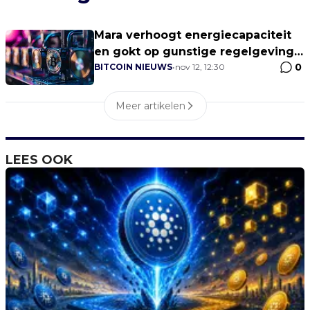
Mara verhoogt energiecapaciteit
en gokt op gunstige regelgeving
0
voor mining
BITCOIN NIEUWS
•
nov 12, 12:30
Meer artikelen
LEES OOK