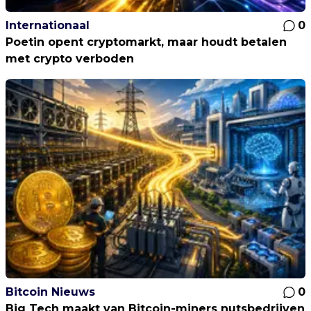
Internationaal
0
Poetin opent cryptomarkt, maar houdt betalen
met crypto verboden
Bitcoin Nieuws
0
Big Tech maakt van Bitcoin-miners nutsbedrijven