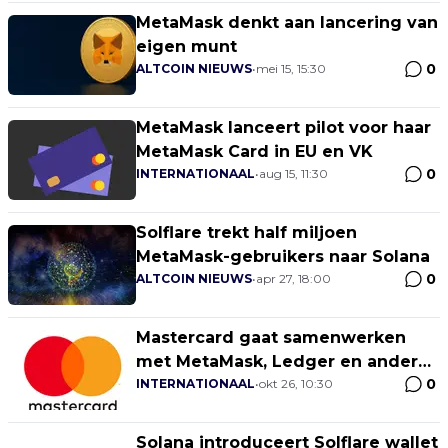
MetaMask denkt aan lancering van
eigen munt
0
ALTCOIN NIEUWS
•
mei 15, 15:30
MetaMask lanceert pilot voor haar
MetaMask Card in EU en VK
0
INTERNATIONAAL
•
aug 15, 11:30
Solflare trekt half miljoen
MetaMask-gebruikers naar Solana
0
ALTCOIN NIEUWS
•
apr 27, 18:00
Mastercard gaat samenwerken
met MetaMask, Ledger en andere
0
wallets
INTERNATIONAAL
•
okt 26, 10:30
Solana introduceert Solflare wallet