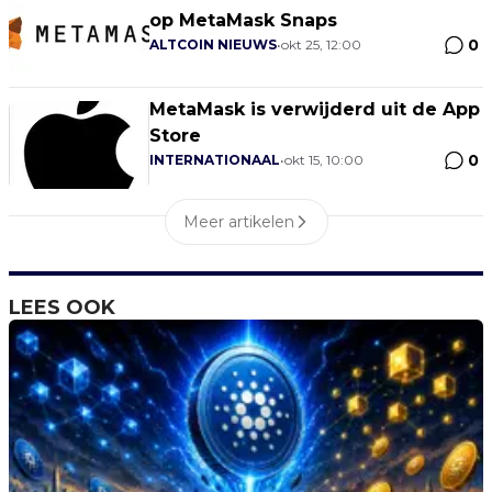
op MetaMask Snaps
0
ALTCOIN NIEUWS
•
okt 25, 12:00
MetaMask is verwijderd uit de App
Store
0
INTERNATIONAAL
•
okt 15, 10:00
Meer artikelen
LEES OOK