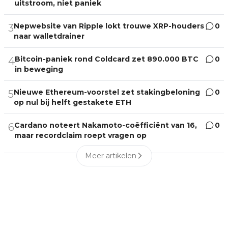
uitstroom, niet paniek
Nepwebsite van Ripple lokt trouwe XRP-houders
0
3
naar walletdrainer
Bitcoin-paniek rond Coldcard zet 890.000 BTC
0
4
in beweging
Nieuwe Ethereum-voorstel zet stakingbeloning
0
5
op nul bij helft gestakete ETH
Cardano noteert Nakamoto-coëfficiënt van 16,
0
6
maar recordclaim roept vragen op
Meer artikelen