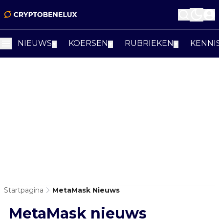
NIEUWS
KOERSEN
RUBRIEKEN
KENNI
▼
▼
▼
Startpagina
MetaMask Nieuws
MetaMask nieuws