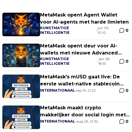
MetaMask opent Agent Wallet
voor AI-agents met harde limieten
KUNSTMATIGE
jun 09,
0
•
INTELLIGENTIE
10:10
MetaMask opent deur voor AI-
wallets met nieuwe Advanced
KUNSTMATIGE
apr 28,
Permissions
0
•
INTELLIGENTIE
18:51
MetaMask's mUSD gaat live: De
eerste wallet-native stablecoin
0
opent aanval op USDT en USDC!
INTERNATIONAAL
•
sep 15, 21:22
MetaMask maakt crypto
makkelijker door social login met
0
Google en Apple
INTERNATIONAAL
•
aug 26, 21:32