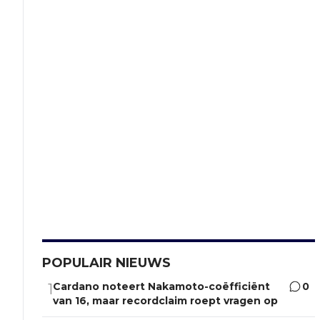
POPULAIR NIEUWS
Cardano noteert Nakamoto-coëfficiënt
0
1
van 16, maar recordclaim roept vragen op