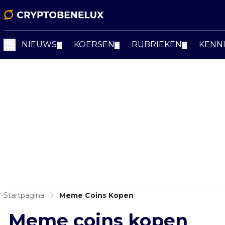
NIEUWS
KOERSEN
RUBRIEKEN
KENN
▼
▼
▼
Startpagina
Meme Coins Kopen
Meme coins kopen