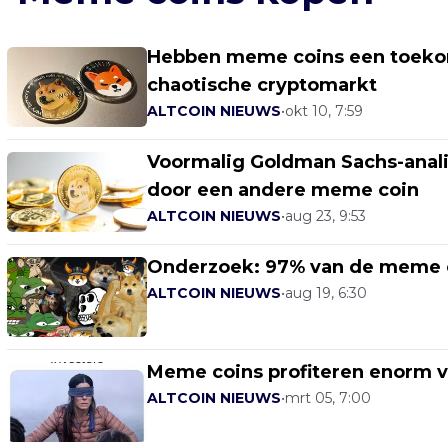
Hebben meme coins een toekoms
chaotische cryptomarkt
ALTCOIN NIEUWS
•
okt 10, 7:59
Voormalig Goldman Sachs-anali
door een andere meme coin
ALTCOIN NIEUWS
•
aug 23, 9:53
Onderzoek: 97% van de meme co
ALTCOIN NIEUWS
•
aug 19, 6:30
Meme coins profiteren enorm va
ALTCOIN NIEUWS
•
mrt 05, 7:00