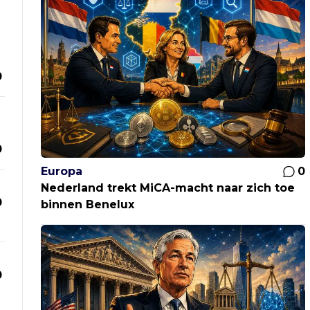
0
0
Europa
0
Nederland trekt MiCA-macht naar zich toe
0
binnen Benelux
0