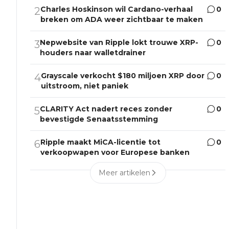
Charles Hoskinson wil Cardano-verhaal
0
2
breken om ADA weer zichtbaar te maken
Nepwebsite van Ripple lokt trouwe XRP-
0
3
houders naar walletdrainer
Grayscale verkocht $180 miljoen XRP door
0
4
uitstroom, niet paniek
CLARITY Act nadert reces zonder
0
5
bevestigde Senaatsstemming
Ripple maakt MiCA-licentie tot
0
6
verkoopwapen voor Europese banken
Meer artikelen