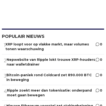
POPULAIR NIEUWS
XRP loopt voor op vlakke markt, maar volumes
0
1
tonen waarschuwing
Nepwebsite van Ripple lokt trouwe XRP-houders
0
2
naar walletdrainer
Bitcoin-paniek rond Coldcard zet 890.000 BTC
0
3
in beweging
Ripple zoekt meer dan tokenisatie: onderpand
0
4
moet gaan bewegen
Nieuwe Ethereum-voorstel zet stakingbeloning
0