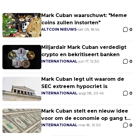
Mark Cuban waarschuwt: "Meme
coins zullen instorten"
0
ALTCOIN NIEUWS
•
okt 05, 18:54
Miljardair Mark Cuban verdedigt
crypto en bekritiseert banken
0
INTERNATIONAAL
•
jun 17, 12:30
Mark Cuban legt uit waarom de
SEC extreem hypocriet is
0
INTERNATIONAAL
•
aug 08, 20:45
Mark Cuban stelt een nieuw idee
voor om de economie op gang te
0
krijgen
INTERNATIONAAL
•
mei 18, 13:30