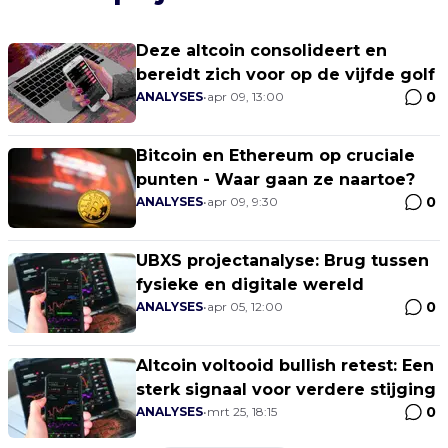
Deze altcoin consolideert en
bereidt zich voor op de vijfde golf
0
ANALYSES
•
apr 09, 13:00
Bitcoin en Ethereum op cruciale
punten - Waar gaan ze naartoe?
0
ANALYSES
•
apr 09, 9:30
UBXS projectanalyse: Brug tussen
fysieke en digitale wereld
0
ANALYSES
•
apr 05, 12:00
Altcoin voltooid bullish retest: Een
sterk signaal voor verdere stijging
0
ANALYSES
•
mrt 25, 18:15