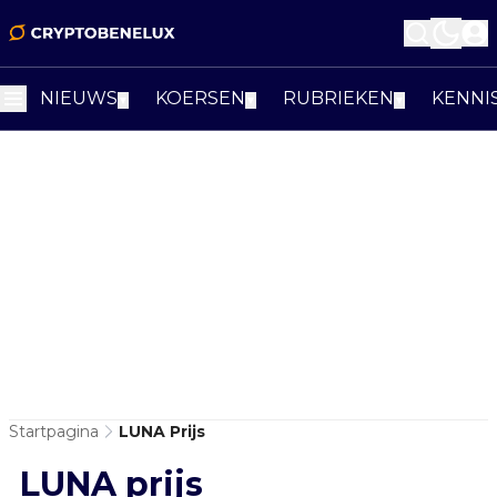
NIEUWS
KOERSEN
RUBRIEKEN
KENNI
▼
▼
▼
Startpagina
LUNA Prijs
LUNA prijs