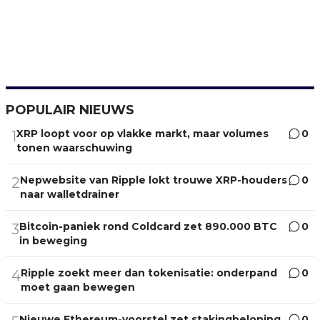
POPULAIR NIEUWS
XRP loopt voor op vlakke markt, maar volumes
0
1
tonen waarschuwing
Nepwebsite van Ripple lokt trouwe XRP-houders
0
2
naar walletdrainer
Bitcoin-paniek rond Coldcard zet 890.000 BTC
0
3
in beweging
Ripple zoekt meer dan tokenisatie: onderpand
0
4
moet gaan bewegen
Nieuwe Ethereum-voorstel zet stakingbeloning
0