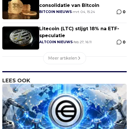
consolidatie van Bitcoin
0
BITCOIN NIEUWS
•
mrt 04, 15:24
Litecoin (LTC) stijgt 18% na ETF-
speculatie
0
ALTCOIN NIEUWS
•
feb 27, 16:11
Meer artikelen
LEES OOK