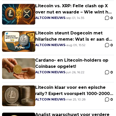
Litecoin vs. XRP: Felle clash op X
over nut en waarde – Wie wint het
0
gevecht?
ALTCOIN NIEUWS
•
sep 01, 14:35
Litecoin steunt Dogecoin met
hilarische meme: Wat is er aan de
0
hand?
ALTCOIN NIEUWS
•
aug 09, 15:52
Cardano- en Litecoin-holders op
Coinbase opgelet!
0
ALTCOIN NIEUWS
•
jun 26, 16:22
Litecoin klaar voor een epische
rally? Expert voorspelt 1000-2000%
0
stijging!
ALTCOIN NIEUWS
•
mei 25, 10:28
Analist waarschuwt voor verdere