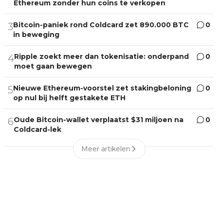
Ethereum zonder hun coins te verkopen
Bitcoin-paniek rond Coldcard zet 890.000 BTC
0
3
in beweging
Ripple zoekt meer dan tokenisatie: onderpand
0
4
moet gaan bewegen
Nieuwe Ethereum-voorstel zet stakingbeloning
0
5
op nul bij helft gestakete ETH
Oude Bitcoin-wallet verplaatst $31 miljoen na
0
6
Coldcard-lek
Meer artikelen