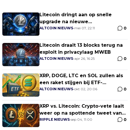
Litecoin dringt aan op snelle
upgrade na nieuwe
0
beveiligingsupdate
ALTCOIN NIEUWS
•
mei 07, 22:11
Litecoin draait 13 blocks terug na
exploit in privacylaag MWEB
0
ALTCOIN NIEUWS
•
apr 26, 16:25
XRP, DOGE, LTC en SOL zullen als
een raket stijgen bij ETF-
0
goedkeuring deze maand
ALTCOIN NIEUWS
•
okt 02, 20:06
XRP vs. Litecoin: Crypto-vete laait
weer op na spottende tweet van
0
Litecoin
RIPPLE NIEUWS
•
sep 04, 11:00