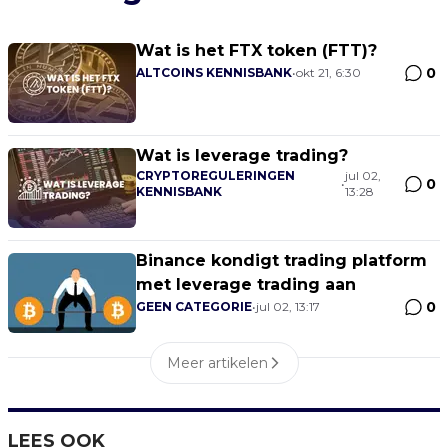
Wat is het FTX token (FTT)?
0
ALTCOINS KENNISBANK
•
okt 21, 6:30
Wat is leverage trading?
CRYPTOREGULERINGEN
jul 02,
0
•
KENNISBANK
13:28
Binance kondigt trading platform
met leverage trading aan
0
GEEN CATEGORIE
•
jul 02, 13:17
Meer artikelen
LEES OOK