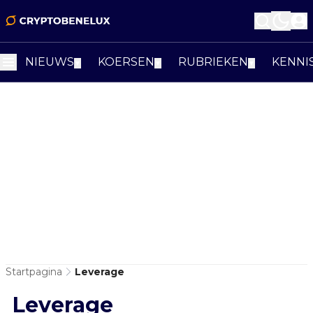
NIEUWS
KOERSEN
RUBRIEKEN
KENNI
▼
▼
▼
Startpagina
Leverage
Leverage