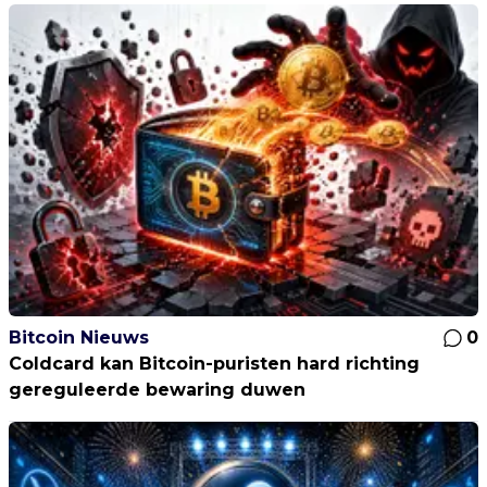
Bitcoin Nieuws
0
Coldcard kan Bitcoin-puristen hard richting
gereguleerde bewaring duwen