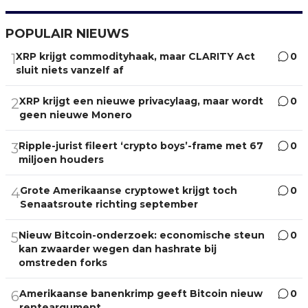
POPULAIR NIEUWS
XRP krijgt commodityhaak, maar CLARITY Act
0
1
sluit niets vanzelf af
XRP krijgt een nieuwe privacylaag, maar wordt
0
2
geen nieuwe Monero
Ripple-jurist fileert ‘crypto boys’-frame met 67
0
3
miljoen houders
Grote Amerikaanse cryptowet krijgt toch
0
4
Senaatsroute richting september
Nieuw Bitcoin-onderzoek: economische steun
0
5
kan zwaarder wegen dan hashrate bij
omstreden forks
Amerikaanse banenkrimp geeft Bitcoin nieuw
0
6
renteargument