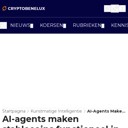
NIEUWS
KOERSEN
RUBRIEKEN
KENNI
▼
▼
▼
Startpagina
Kunstmatige Intelligentie
AI-Agents Maken
AI-agents maken
Stablecoins
Functioneel In