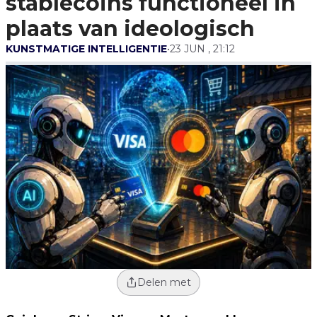
stablecoins functioneel in
Plaats Van
Ideologisch
plaats van ideologisch
KUNSTMATIGE INTELLIGENTIE
•
23 JUN , 21:12
Delen met