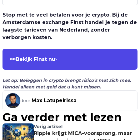
Stop met te veel betalen voor je crypto. Bij de
Amsterdamse exchange Finst handel je tegen de
laagste tarieven van Nederland, zonder
verborgen kosten.
👀
Bekijk Finst nu
›
Let op: Beleggen in crypto brengt risico’s met zich mee.
Handel alleen met geld dat u kunt missen.
Max Latupeirissa
door
Ga verder met lezen
Vorig artikel
Ripple krijgt MiCA-voorsprong, maar