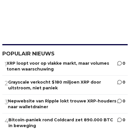
POPULAIR NIEUWS
XRP loopt voor op vlakke markt, maar volumes
0
1
tonen waarschuwing
Grayscale verkocht $180 miljoen XRP door
0
2
uitstroom, niet paniek
Nepwebsite van Ripple lokt trouwe XRP-houders
0
3
naar walletdrainer
Bitcoin-paniek rond Coldcard zet 890.000 BTC
0
4
in beweging