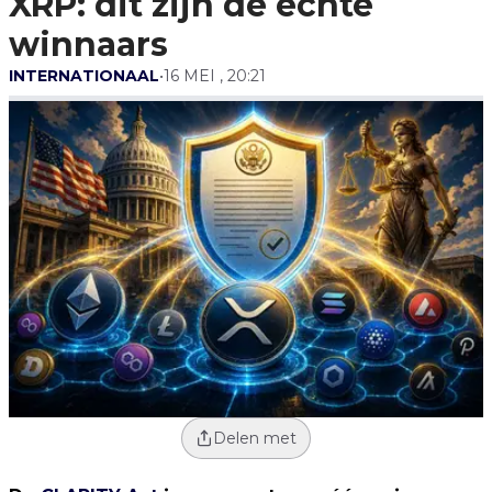
XRP: dit zijn de echte
winnaars
INTERNATIONAAL
•
16 MEI , 20:21
Delen met