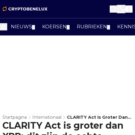
NIEUWS
KOERSEN
RUBRIEKEN
KENNI
▼
▼
▼
Startpagina
Internationaal
CLARITY Act Is Groter Dan
CLARITY Act is groter dan
XRP: Dit Zijn De Echte
Winnaars