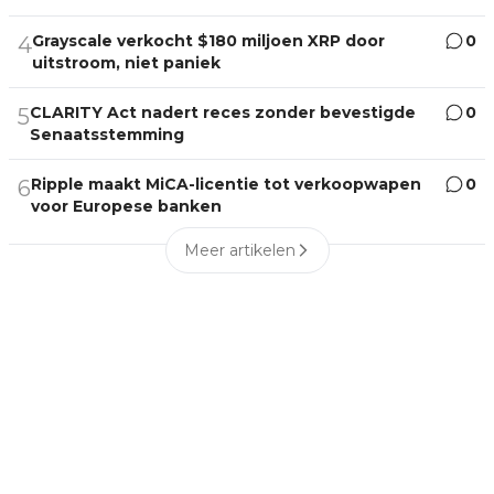
Grayscale verkocht $180 miljoen XRP door
0
4
uitstroom, niet paniek
CLARITY Act nadert reces zonder bevestigde
0
5
Senaatsstemming
Ripple maakt MiCA-licentie tot verkoopwapen
0
6
voor Europese banken
Meer artikelen