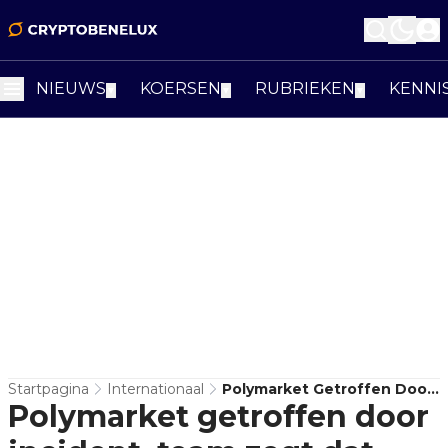
NIEUWS
KOERSEN
RUBRIEKEN
KENNI
▼
▼
▼
Startpagina
Internationaal
Polymarket Getroffen Door
Polymarket getroffen door
Incident, Team Zegt Dat
Gebruikersfondsen Veilig