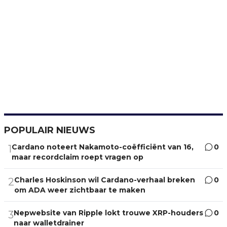
POPULAIR NIEUWS
Cardano noteert Nakamoto-coëfficiënt van 16,
0
1
maar recordclaim roept vragen op
Charles Hoskinson wil Cardano-verhaal breken
0
2
om ADA weer zichtbaar te maken
Nepwebsite van Ripple lokt trouwe XRP-houders
0
3
naar walletdrainer