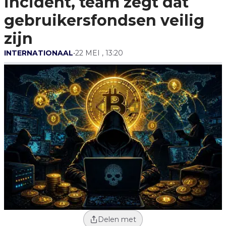
incident, team zegt dat
Zijn
gebruikersfondsen veilig
zijn
INTERNATIONAAL
•
22 MEI , 13:20
Delen met