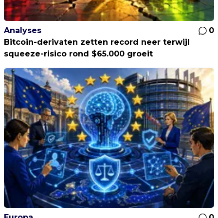
Analyses
0
Bitcoin-derivaten zetten record neer terwijl
squeeze-risico rond $65.000 groeit
Europa
0