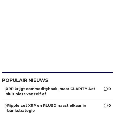
POPULAIR NIEUWS
XRP krijgt commodityhaak, maar CLARITY Act
0
1
sluit niets vanzelf af
Ripple zet XRP en RLUSD naast elkaar in
0
2
bankstrategie