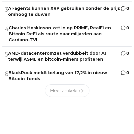
AI-agents kunnen XRP gebruiken zonder de prijs
0
3
omhoog te duwen
Charles Hoskinson zet in op PRIME, RealFi en
0
4
Bitcoin DeFi als route naar miljarden aan
Cardano-TVL
AMD-datacenteromzet verdubbelt door AI
0
5
terwijl ASML en bitcoin-miners profiteren
BlackRock meldt belang van 17,2% in nieuw
0
6
Bitcoin-fonds
Meer artikelen