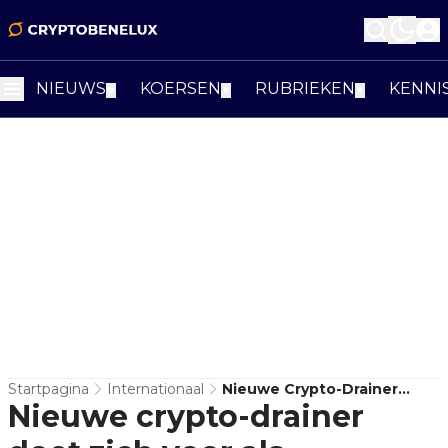
NIEUWS
KOERSEN
RUBRIEKEN
KENNI
▼
▼
▼
Startpagina
Internationaal
Nieuwe Crypto-Drainer
Nieuwe crypto-drainer
Doet Zich Voor Als
DexScreener En Glipt Nog