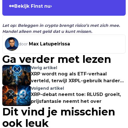
👀
Bekijk Finst nu
›
Let op: Beleggen in crypto brengt risico’s met zich mee.
Handel alleen met geld dat u kunt missen.
Max Latupeirissa
door
Ga verder met lezen
Vorig artikel
XRP wordt nog als ETF-verhaal
verteld, terwijl XRPL-gebruik harder
begint te spreken
Volgend artikel
XRP-debat neemt toe: RLUSD groeit,
prijsfantasie neemt het over
Dit vind je misschien
ook leuk