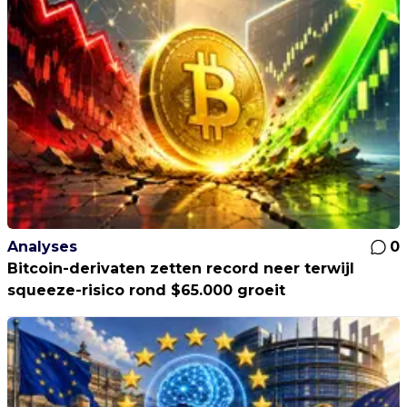
Analyses
0
Bitcoin-derivaten zetten record neer terwijl
squeeze-risico rond $65.000 groeit