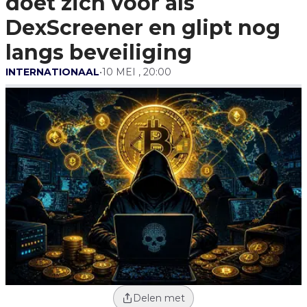
doet zich voor als
Langs Beveiliging
DexScreener en glipt nog
langs beveiliging
INTERNATIONAAL
•
10 MEI , 20:00
Delen met