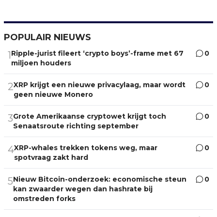
POPULAIR NIEUWS
Ripple-jurist fileert ‘crypto boys’-frame met 67
0
1
miljoen houders
XRP krijgt een nieuwe privacylaag, maar wordt
0
2
geen nieuwe Monero
Grote Amerikaanse cryptowet krijgt toch
0
3
Senaatsroute richting september
XRP-whales trekken tokens weg, maar
0
4
spotvraag zakt hard
Nieuw Bitcoin-onderzoek: economische steun
0
5
kan zwaarder wegen dan hashrate bij
omstreden forks