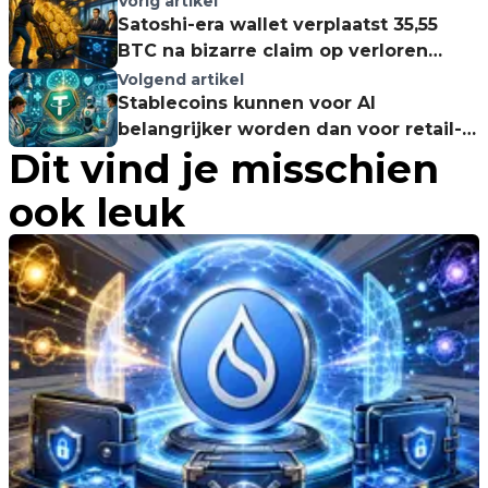
Vorig artikel
Satoshi-era wallet verplaatst 35,55
BTC na bizarre claim op verloren
munten
Volgend artikel
Stablecoins kunnen voor AI
belangrijker worden dan voor retail-
Dit vind je misschien
crypto
ook leuk