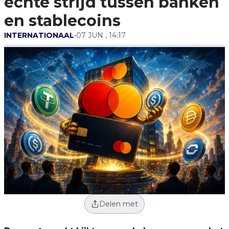
echte strijd tussen banken
en stablecoins
INTERNATIONAAL
•
07 JUN , 14:17
Delen met