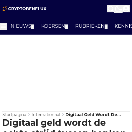
NIEUWS
KOERSEN
RUBRIEKEN
KENNI
▼
▼
▼
Startpagina
Internationaal
Digitaal Geld Wordt De
Digitaal geld wordt de
Echte Strijd Tussen Banken
En Stablecoins