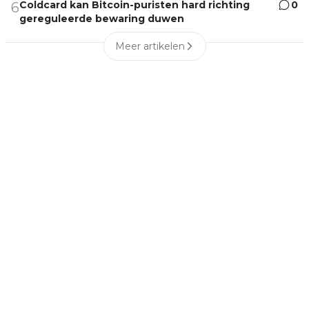
Coldcard kan Bitcoin-puristen hard richting
0
6
gereguleerde bewaring duwen
Meer artikelen