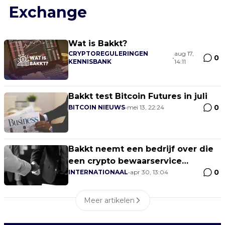
Exchange
Wat is Bakkt?
CRYPTOREGULERINGEN
aug 17,
0
•
KENNISBANK
14:11
Bakkt test Bitcoin Futures in juli
0
BITCOIN NIEUWS
•
mei 13, 22:24
Bakkt neemt een bedrijf over die
een crypto bewaarservice
0
aanbiedt
INTERNATIONAAL
•
apr 30, 13:04
Meer artikelen