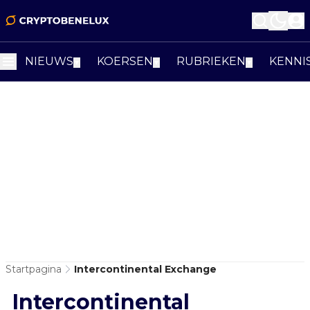
NIEUWS
KOERSEN
RUBRIEKEN
KENNI
▼
▼
▼
Startpagina
Intercontinental Exchange
Intercontinental