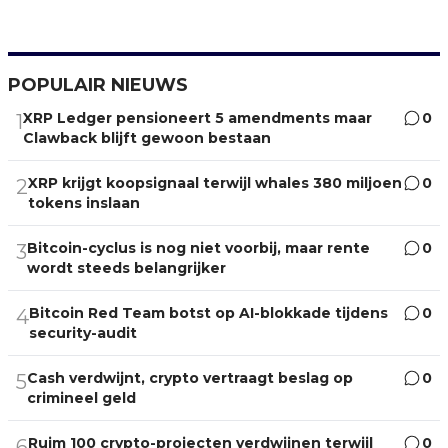
POPULAIR NIEUWS
XRP Ledger pensioneert 5 amendments maar
0
1
Clawback blijft gewoon bestaan
XRP krijgt koopsignaal terwijl whales 380 miljoen
0
2
tokens inslaan
Bitcoin-cyclus is nog niet voorbij, maar rente
0
3
wordt steeds belangrijker
Bitcoin Red Team botst op AI-blokkade tijdens
0
4
security-audit
Cash verdwijnt, crypto vertraagt beslag op
0
5
crimineel geld
Ruim 100 crypto-projecten verdwijnen terwijl
0
6