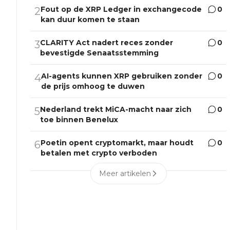
Fout op de XRP Ledger in exchangecode
0
2
kan duur komen te staan
CLARITY Act nadert reces zonder
0
3
bevestigde Senaatsstemming
AI-agents kunnen XRP gebruiken zonder
0
4
de prijs omhoog te duwen
Nederland trekt MiCA-macht naar zich
0
5
toe binnen Benelux
Poetin opent cryptomarkt, maar houdt
0
6
betalen met crypto verboden
Meer artikelen