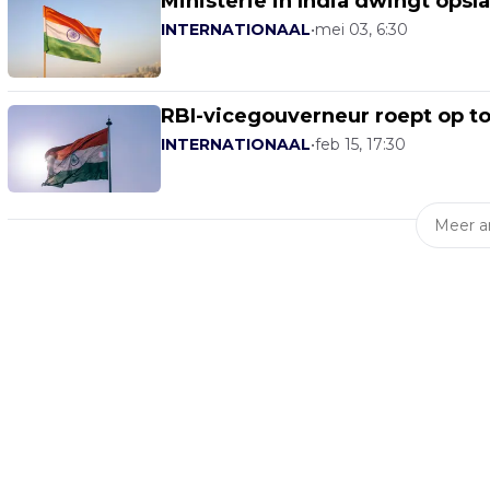
Ministerie in India dwingt ops
INTERNATIONAAL
•
mei 03, 6:30
RBI-vicegouverneur roept op to
INTERNATIONAAL
•
feb 15, 17:30
Meer ar