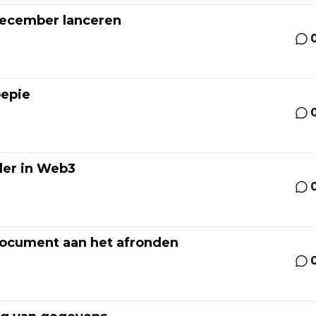
 december lanceren
oepie
der in Web3
edocument aan het afronden