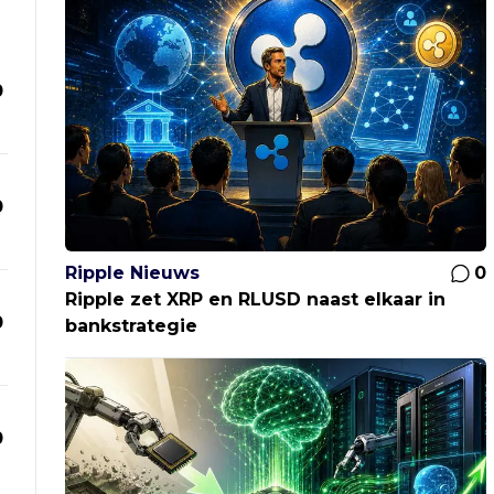
0
0
Ripple Nieuws
0
Ripple zet XRP en RLUSD naast elkaar in
0
bankstrategie
0