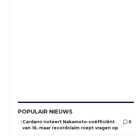
POPULAIR NIEUWS
Cardano noteert Nakamoto-coëfficiënt
0
1
van 16, maar recordclaim roept vragen op