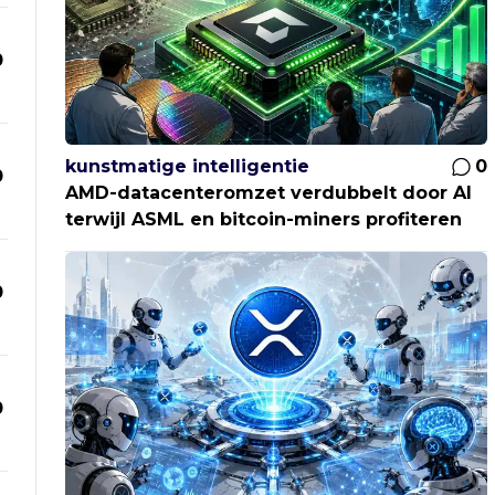
0
kunstmatige intelligentie
0
0
AMD-datacenteromzet verdubbelt door AI
terwijl ASML en bitcoin-miners profiteren
0
0