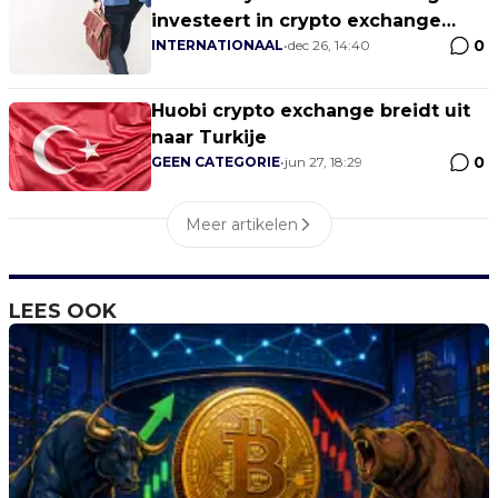
investeert in crypto exchange
0
Huobi Japan
INTERNATIONAAL
•
dec 26, 14:40
Huobi crypto exchange breidt uit
naar Turkije
0
GEEN CATEGORIE
•
jun 27, 18:29
Meer artikelen
LEES OOK