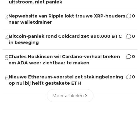
uitstroom, niet paniek
Nepwebsite van Ripple lokt trouwe XRP-houders
0
3
naar walletdrainer
Bitcoin-paniek rond Coldcard zet 890.000 BTC
0
4
in beweging
Charles Hoskinson wil Cardano-verhaal breken
0
5
om ADA weer zichtbaar te maken
Nieuwe Ethereum-voorstel zet stakingbeloning
0
6
op nul bij helft gestakete ETH
Meer artikelen