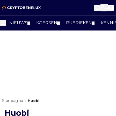
NIEUWS
KOERSEN
RUBRIEKEN
KENNI
▼
▼
▼
Startpagina
Huobi
Huobi