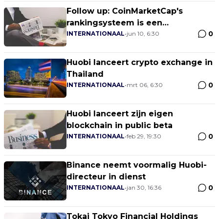
Follow up: CoinMarketCap's
rankingsysteem is een
0
vooruitgang, aldus Blockfyre
INTERNATIONAAL
•
jun 10, 6:30
Huobi lanceert crypto exchange in
Thailand
0
INTERNATIONAAL
•
mrt 06, 6:30
Huobi lanceert zijn eigen
blockchain in public beta
0
INTERNATIONAAL
•
feb 29, 19:30
Binance neemt voormalig Huobi-
directeur in dienst
0
INTERNATIONAAL
•
jan 30, 16:36
Tokai Tokyo Financial Holdings