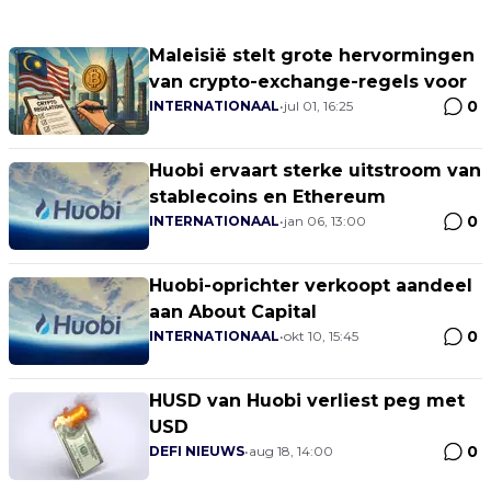
Maleisië stelt grote hervormingen
van crypto-exchange-regels voor
0
INTERNATIONAAL
•
jul 01, 16:25
Huobi ervaart sterke uitstroom van
stablecoins en Ethereum
0
INTERNATIONAAL
•
jan 06, 13:00
Huobi-oprichter verkoopt aandeel
aan About Capital
0
INTERNATIONAAL
•
okt 10, 15:45
HUSD van Huobi verliest peg met
USD
0
DEFI NIEUWS
•
aug 18, 14:00