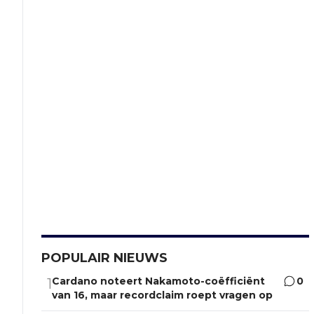
POPULAIR NIEUWS
Cardano noteert Nakamoto-coëfficiënt
0
1
van 16, maar recordclaim roept vragen op