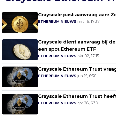
Grayscale past aanvraag aan: Z
ETHEREUM NIEUWS
•
mrt 16, 17:37
Grayscale dient aanvraag bij d
een spot Ethereum ETF
ETHEREUM NIEUWS
•
okt 02, 17:15
Grayscale Ethereum Trust vraag
ETHEREUM NIEUWS
•
jun 15, 6:30
Grayscale Ethereum Trust heef
ETHEREUM NIEUWS
•
apr 28, 6:30