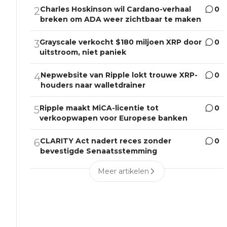
Charles Hoskinson wil Cardano-verhaal
0
2
breken om ADA weer zichtbaar te maken
Grayscale verkocht $180 miljoen XRP door
0
3
uitstroom, niet paniek
Nepwebsite van Ripple lokt trouwe XRP-
0
4
houders naar walletdrainer
Ripple maakt MiCA-licentie tot
0
5
verkoopwapen voor Europese banken
CLARITY Act nadert reces zonder
0
6
bevestigde Senaatsstemming
Meer artikelen