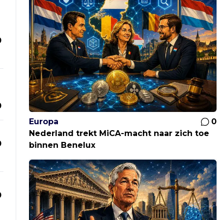
0
0
Europa
0
Nederland trekt MiCA-macht naar zich toe
0
binnen Benelux
0