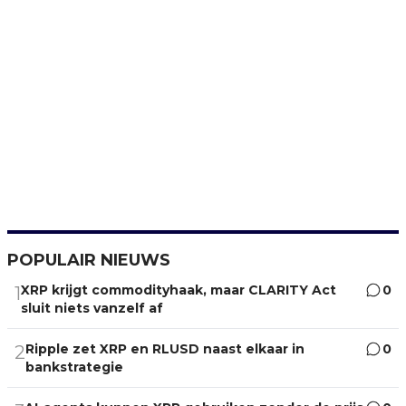
POPULAIR NIEUWS
XRP krijgt commodityhaak, maar CLARITY Act
0
1
sluit niets vanzelf af
Ripple zet XRP en RLUSD naast elkaar in
0
2
bankstrategie