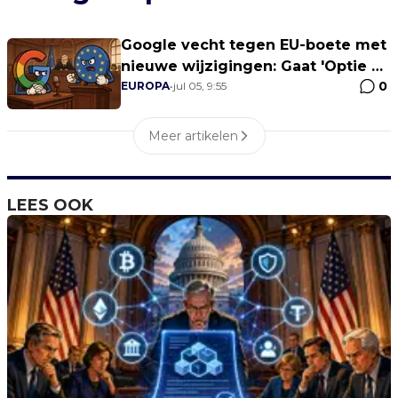
Google vecht tegen EU-boete met
nieuwe wijzigingen: Gaat 'Optie B'
0
de toezichthouders tevreden
EUROPA
•
jul 05, 9:55
stellen?
Meer artikelen
LEES OOK