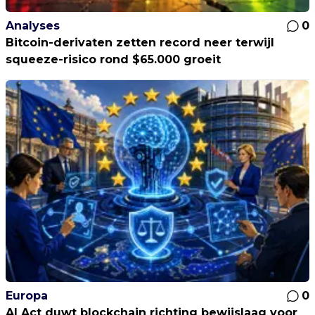
Analyses
0
Bitcoin-derivaten zetten record neer terwijl
squeeze-risico rond $65.000 groeit
Europa
0
AI Act duwt blockchain richting bewijslaag voor