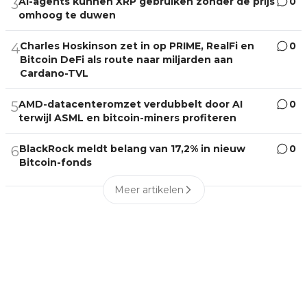
AI-agents kunnen XRP gebruiken zonder de prijs
0
3
omhoog te duwen
Charles Hoskinson zet in op PRIME, RealFi en
0
4
Bitcoin DeFi als route naar miljarden aan
Cardano-TVL
AMD-datacenteromzet verdubbelt door AI
0
5
terwijl ASML en bitcoin-miners profiteren
BlackRock meldt belang van 17,2% in nieuw
0
6
Bitcoin-fonds
Meer artikelen