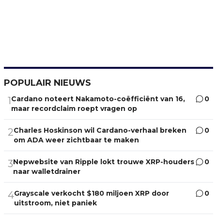
POPULAIR NIEUWS
Cardano noteert Nakamoto-coëfficiënt van 16,
0
1
maar recordclaim roept vragen op
Charles Hoskinson wil Cardano-verhaal breken
0
2
om ADA weer zichtbaar te maken
Nepwebsite van Ripple lokt trouwe XRP-houders
0
3
naar walletdrainer
Grayscale verkocht $180 miljoen XRP door
0
4
uitstroom, niet paniek