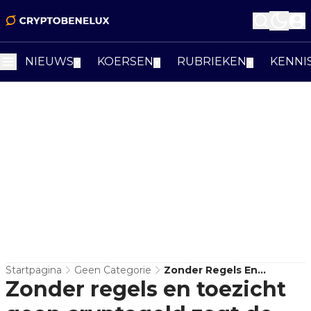
NIEUWS
KOERSEN
RUBRIEKEN
KENNI
▼
▼
▼
Startpagina
Geen Categorie
Zonder Regels En
Zonder regels en toezicht
Toezicht Geen Cryptogeld
Zegt De Europese Unie