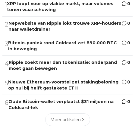
XRP loopt voor op vlakke markt, maar volumes
0
1
tonen waarschuwing
Nepwebsite van Ripple lokt trouwe XRP-houders
0
2
naar walletdrainer
Bitcoin-paniek rond Coldcard zet 890.000 BTC
0
3
in beweging
Ripple zoekt meer dan tokenisatie: onderpand
0
4
moet gaan bewegen
Nieuwe Ethereum-voorstel zet stakingbeloning
0
5
op nul bij helft gestakete ETH
Oude Bitcoin-wallet verplaatst $31 miljoen na
0
6
Coldcard-lek
Meer artikelen