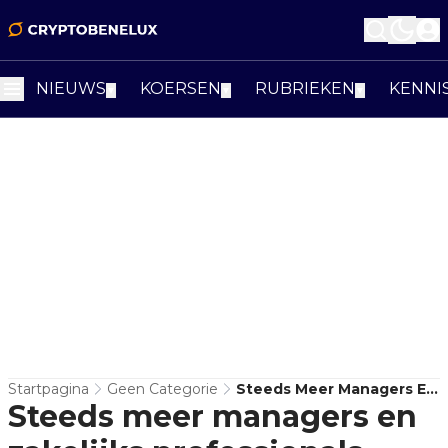
NIEUWS
KOERSEN
RUBRIEKEN
KENNI
▼
▼
▼
Startpagina
Geen Categorie
Steeds Meer Managers En
Steeds meer managers en
Zakelijks Professionals
Investeren In Crypto