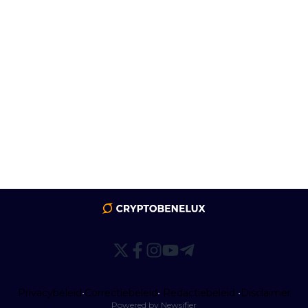
Privacybeleid
•
Correctiebeleid
•
Redactiebeleid
•
Disclaimer
Powered by Newsifier