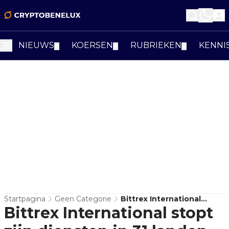
NIEUWS
KOERSEN
RUBRIEKEN
KENNI
▼
▼
▼
Startpagina
Geen Categorie
Bittrex International
Bittrex International stopt
Stopt Zijn Diensten In 31
Landen