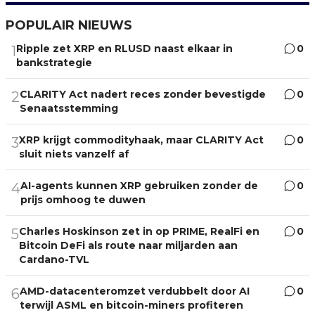
POPULAIR NIEUWS
Ripple zet XRP en RLUSD naast elkaar in
0
1
bankstrategie
CLARITY Act nadert reces zonder bevestigde
0
2
Senaatsstemming
XRP krijgt commodityhaak, maar CLARITY Act
0
3
sluit niets vanzelf af
AI-agents kunnen XRP gebruiken zonder de
0
4
prijs omhoog te duwen
Charles Hoskinson zet in op PRIME, RealFi en
0
5
Bitcoin DeFi als route naar miljarden aan
Cardano-TVL
AMD-datacenteromzet verdubbelt door AI
0
6
terwijl ASML en bitcoin-miners profiteren