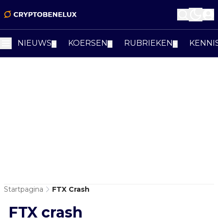
NIEUWS
KOERSEN
RUBRIEKEN
KENNI
▼
▼
▼
Startpagina
FTX Crash
FTX crash