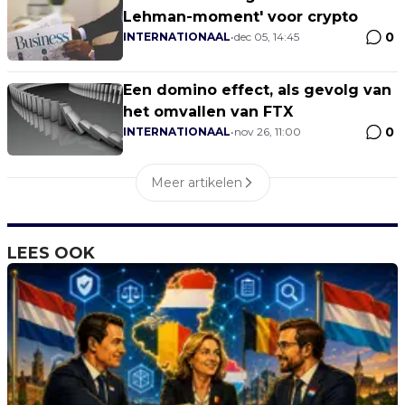
Lehman-moment' voor crypto
0
INTERNATIONAAL
•
dec 05, 14:45
Een domino effect, als gevolg van
het omvallen van FTX
0
INTERNATIONAAL
•
nov 26, 11:00
Meer artikelen
LEES OOK