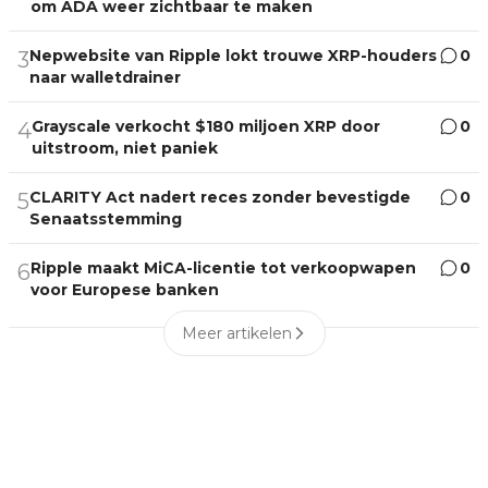
om ADA weer zichtbaar te maken
Nepwebsite van Ripple lokt trouwe XRP-houders
0
3
naar walletdrainer
Grayscale verkocht $180 miljoen XRP door
0
4
uitstroom, niet paniek
CLARITY Act nadert reces zonder bevestigde
0
5
Senaatsstemming
Ripple maakt MiCA-licentie tot verkoopwapen
0
6
voor Europese banken
Meer artikelen