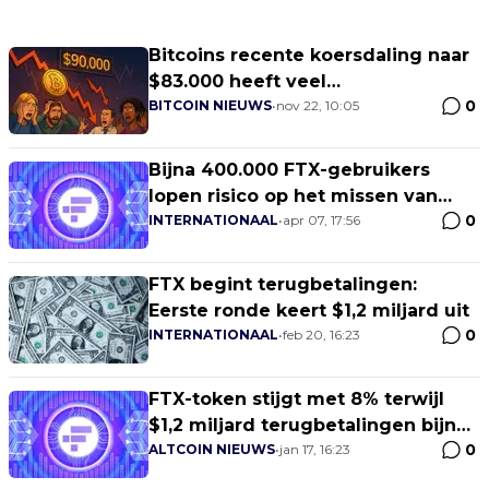
Bitcoins recente koersdaling naar
$83.000 heeft veel
0
overeenkomsten met eerdere
BITCOIN NIEUWS
•
nov 22, 10:05
grote crashes
Bijna 400.000 FTX-gebruikers
lopen risico op het missen van
0
uitbetalingen
INTERNATIONAAL
•
apr 07, 17:56
FTX begint terugbetalingen:
Eerste ronde keert $1,2 miljard uit
0
INTERNATIONAAL
•
feb 20, 16:23
FTX-token stijgt met 8% terwijl
$1,2 miljard terugbetalingen bijna
0
beginnen
ALTCOIN NIEUWS
•
jan 17, 16:23