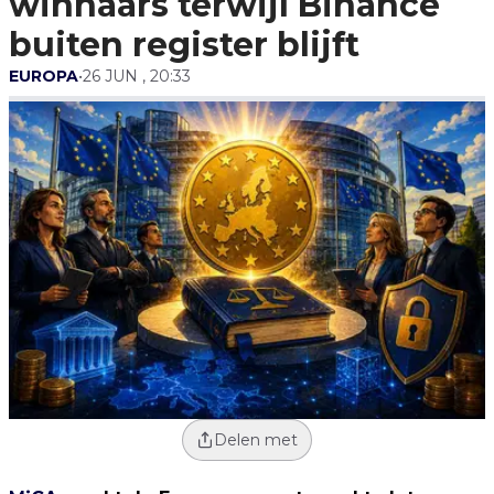
winnaars terwijl Binance
buiten register blijft
EUROPA
•
26 JUN , 20:33
Delen met