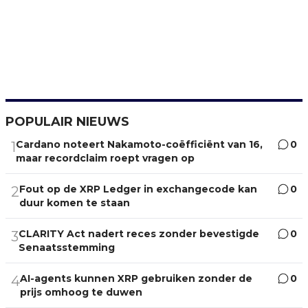
POPULAIR NIEUWS
Cardano noteert Nakamoto-coëfficiënt van 16,
0
1
maar recordclaim roept vragen op
Fout op de XRP Ledger in exchangecode kan
0
2
duur komen te staan
CLARITY Act nadert reces zonder bevestigde
0
3
Senaatsstemming
AI-agents kunnen XRP gebruiken zonder de
0
4
prijs omhoog te duwen