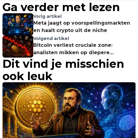
Ga verder met lezen
Vorig artikel
Meta jaagt op voorspellingsmarkten
en haalt crypto uit de niche
Volgend artikel
Bitcoin verliest cruciale zone:
analisten mikken op diepere
Dit vind je misschien
correctie, terwijl Solana juist herstel
probeert te starten
ook leuk