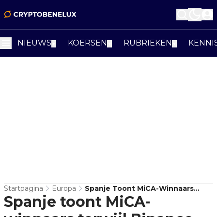
NIEUWS
KOERSEN
RUBRIEKEN
KENNI
▼
▼
▼
Startpagina
Europa
Spanje Toont MiCA-Winnaars
Spanje toont MiCA-
Terwijl Binance Buiten Register
Blijft