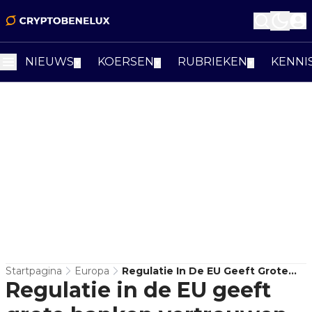
NIEUWS
KOERSEN
RUBRIEKEN
KENNI
▼
▼
▼
Startpagina
Europa
Regulatie In De EU Geeft Grote
Regulatie in de EU geeft
Banken Vertrouwen Om
Cryptocurrency-Sector Te