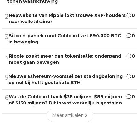
tonen waarschuwing
Nepwebsite van Ripple lokt trouwe XRP-houders
0
2
naar walletdrainer
Bitcoin-paniek rond Coldcard zet 890.000 BTC
0
3
in beweging
Ripple zoekt meer dan tokenisatie: onderpand
0
4
moet gaan bewegen
Nieuwe Ethereum-voorstel zet stakingbeloning
0
5
op nul bij helft gestakete ETH
Was de Coldcard-hack $38 miljoen, $89 miljoen
0
6
of $130 miljoen? Dit is wat werkelijk is gestolen
Meer artikelen