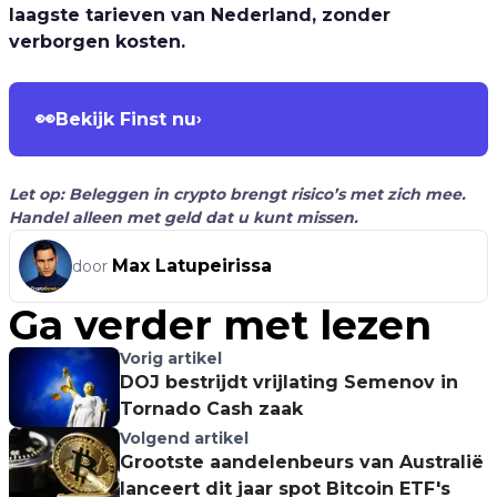
laagste tarieven van Nederland, zonder
verborgen kosten.
👀
Bekijk Finst nu
›
Let op: Beleggen in crypto brengt risico’s met zich mee.
Handel alleen met geld dat u kunt missen.
Max Latupeirissa
door
Ga verder met lezen
Vorig artikel
DOJ bestrijdt vrijlating Semenov in
Tornado Cash zaak
Volgend artikel
Grootste aandelenbeurs van Australië
lanceert dit jaar spot Bitcoin ETF's