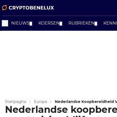
NIEUWS
KOERSEN
RUBRIEKEN
KENN
▼
▼
▼
Startpagina
Europa
Nederlandse Koopbereidheid Vee
Nederlandse koopberei