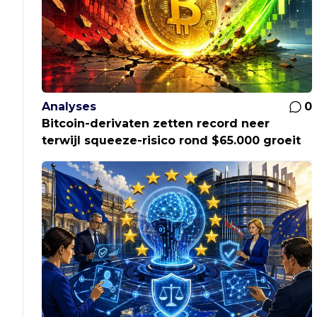
Analyses
0
Bitcoin-derivaten zetten record neer
terwijl squeeze-risico rond $65.000 groeit