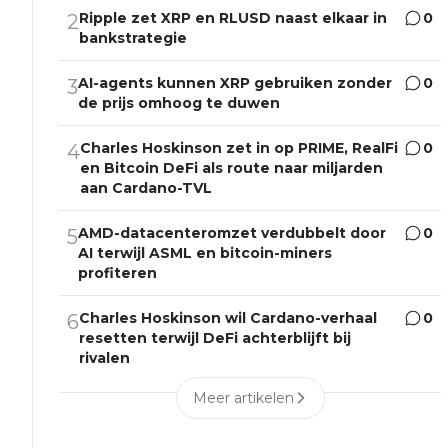
Ripple zet XRP en RLUSD naast elkaar in
0
2
bankstrategie
AI-agents kunnen XRP gebruiken zonder
0
3
de prijs omhoog te duwen
Charles Hoskinson zet in op PRIME, RealFi
0
4
en Bitcoin DeFi als route naar miljarden
aan Cardano-TVL
AMD-datacenteromzet verdubbelt door
0
5
AI terwijl ASML en bitcoin-miners
profiteren
Charles Hoskinson wil Cardano-verhaal
0
6
resetten terwijl DeFi achterblijft bij
rivalen
Meer artikelen