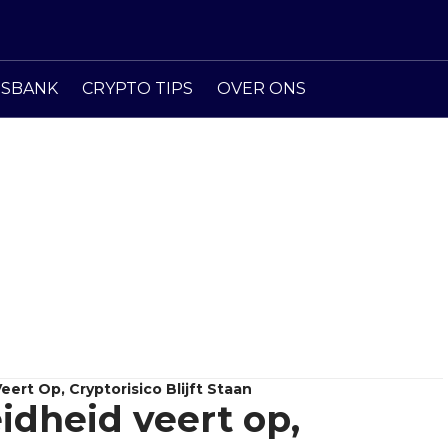
ISBANK
CRYPTO TIPS
OVER ONS
rt Op, Cryptorisico Blijft Staan
dheid veert op,