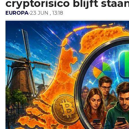
cryptorisico blijft staa
EUROPA
•
23 JUN , 13:18