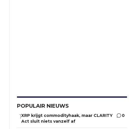
POPULAIR NIEUWS
XRP krijgt commodityhaak, maar CLARITY
0
1
Act sluit niets vanzelf af