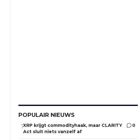
POPULAIR NIEUWS
XRP krijgt commodityhaak, maar CLARITY
0
1
Act sluit niets vanzelf af