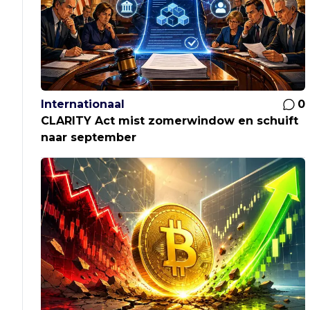
Internationaal
0
CLARITY Act mist zomerwindow en schuift
naar september