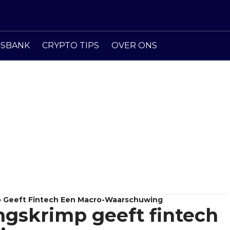
ISBANK
CRYPTO TIPS
OVER ONS
p Geeft Fintech Een Macro-Waarschuwing
ngskrimp geeft fintech