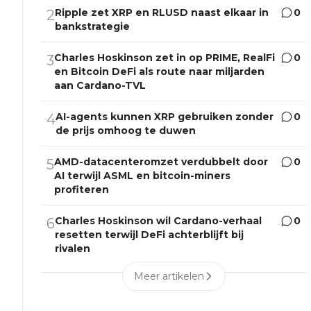
Ripple zet XRP en RLUSD naast elkaar in
0
2
bankstrategie
Charles Hoskinson zet in op PRIME, RealFi
0
3
en Bitcoin DeFi als route naar miljarden
aan Cardano-TVL
AI-agents kunnen XRP gebruiken zonder
0
4
de prijs omhoog te duwen
AMD-datacenteromzet verdubbelt door
0
5
AI terwijl ASML en bitcoin-miners
profiteren
Charles Hoskinson wil Cardano-verhaal
0
6
resetten terwijl DeFi achterblijft bij
rivalen
Meer artikelen