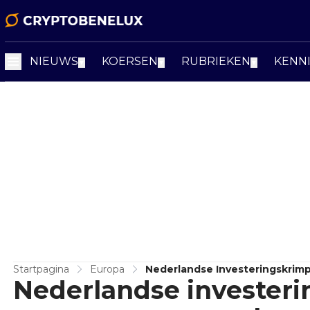
NIEUWS
KOERSEN
RUBRIEKEN
KENN
▼
▼
▼
Startpagina
Europa
Nederlandse Investeringskrim
Nederlandse investeri