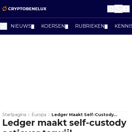
NIEUWS
KOERSEN
RUBRIEKEN
KENNI
▼
▼
▼
Startpagina
Europa
Ledger Maakt Self-Custody
Ledger maakt self-custody
Actiever Terwijl Phishingrisico
Verder Meegroeit