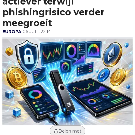
actiever terwijl
phishingrisico verder
meegroeit
EUROPA
•
06 JUL , 22:14
Delen met