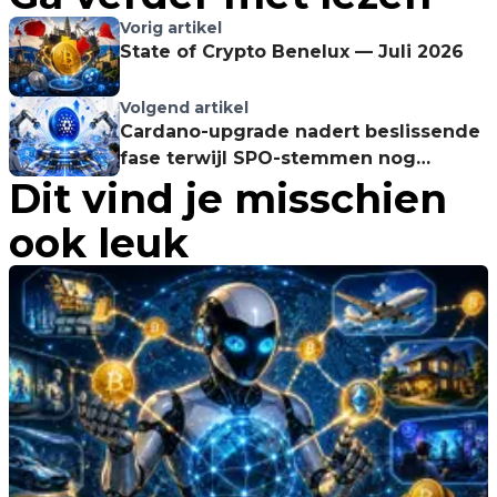
Vorig artikel
State of Crypto Benelux — Juli 2026
Volgend artikel
Cardano-upgrade nadert beslissende
fase terwijl SPO-stemmen nog
Dit vind je misschien
achterblijven
ook leuk