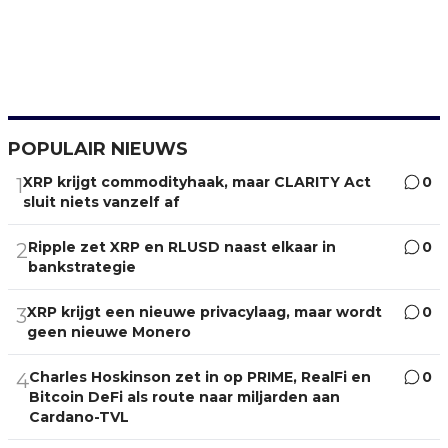
POPULAIR NIEUWS
XRP krijgt commodityhaak, maar CLARITY Act
0
1
sluit niets vanzelf af
Ripple zet XRP en RLUSD naast elkaar in
0
2
bankstrategie
XRP krijgt een nieuwe privacylaag, maar wordt
0
3
geen nieuwe Monero
Charles Hoskinson zet in op PRIME, RealFi en
0
4
Bitcoin DeFi als route naar miljarden aan
Cardano-TVL