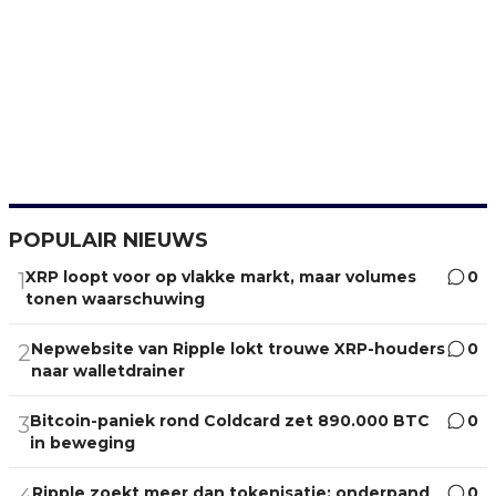
POPULAIR NIEUWS
XRP loopt voor op vlakke markt, maar volumes
0
1
tonen waarschuwing
Nepwebsite van Ripple lokt trouwe XRP-houders
0
2
naar walletdrainer
Bitcoin-paniek rond Coldcard zet 890.000 BTC
0
3
in beweging
Ripple zoekt meer dan tokenisatie: onderpand
0