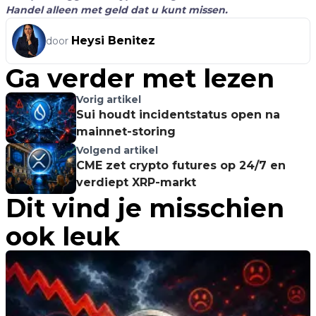
Handel alleen met geld dat u kunt missen.
Heysi Benitez
door
Ga verder met lezen
Vorig artikel
Sui houdt incidentstatus open na
mainnet-storing
Volgend artikel
CME zet crypto futures op 24/7 en
verdiept XRP-markt
Dit vind je misschien
ook leuk