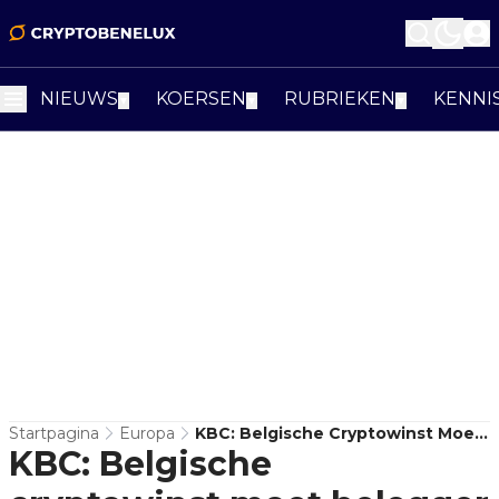
NIEUWS
KOERSEN
RUBRIEKEN
KENNI
▼
▼
▼
Startpagina
Europa
KBC: Belgische Cryptowinst Moet
KBC: Belgische
Belegger Zelf Aangeven