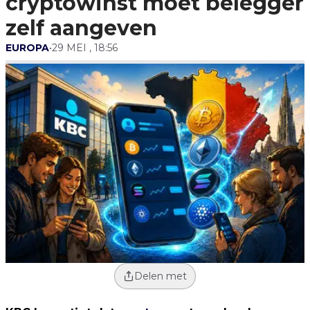
cryptowinst moet belegger
zelf aangeven
EUROPA
•
29 MEI , 18:56
Delen met