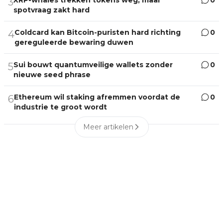
3
spotvraag zakt hard
Coldcard kan Bitcoin-puristen hard richting
0
4
gereguleerde bewaring duwen
Sui bouwt quantumveilige wallets zonder
0
5
nieuwe seed phrase
Ethereum wil staking afremmen voordat de
0
6
industrie te groot wordt
Meer artikelen