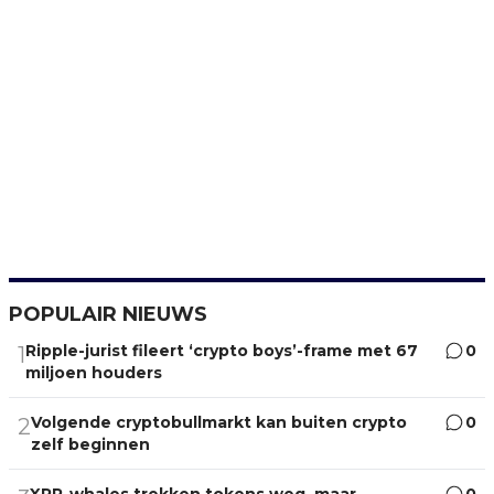
POPULAIR NIEUWS
Ripple-jurist fileert ‘crypto boys’-frame met 67
0
1
miljoen houders
Volgende cryptobullmarkt kan buiten crypto
0
2
zelf beginnen
XRP-whales trekken tokens weg, maar
0