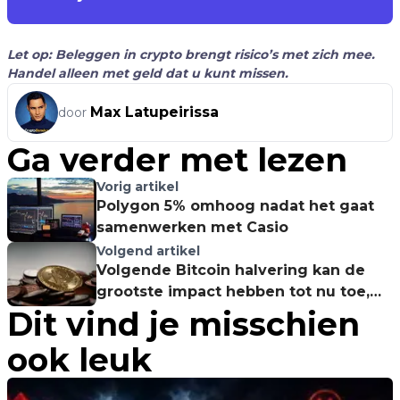
Let op: Beleggen in crypto brengt risico’s met zich mee.
Handel alleen met geld dat u kunt missen.
Max Latupeirissa
door
Ga verder met lezen
Vorig artikel
Polygon 5% omhoog nadat het gaat
samenwerken met Casio
Volgend artikel
Volgende Bitcoin halvering kan de
grootste impact hebben tot nu toe,
Dit vind je misschien
aldus CEO Custodia Bank
ook leuk