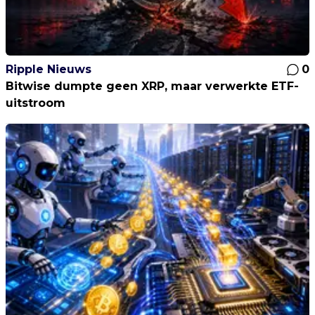
Ripple Nieuws
0
Bitwise dumpte geen XRP, maar verwerkte ETF-
uitstroom