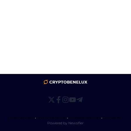
Privacybeleid
•
Correctiebeleid
•
Redactiebeleid
•
Disclaimer
Powered by Newsifier