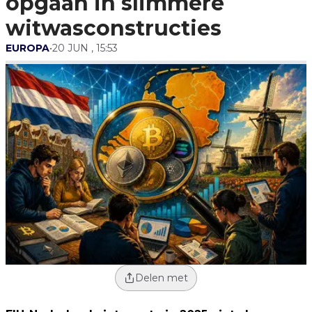
opgaan in slimmere
witwasconstructies
EUROPA
•
20 JUN , 15:53
Delen met