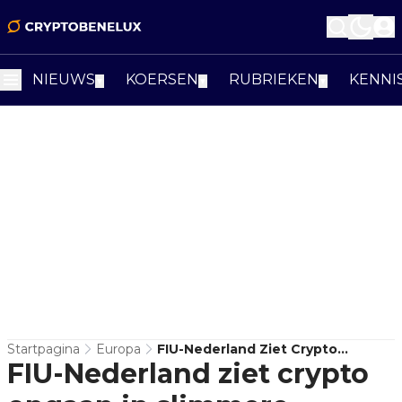
NIEUWS
KOERSEN
RUBRIEKEN
KENNI
▼
▼
▼
Startpagina
Europa
FIU-Nederland Ziet Crypto
FIU-Nederland ziet crypto
Opgaan In Slimmere
Witwasconstructies