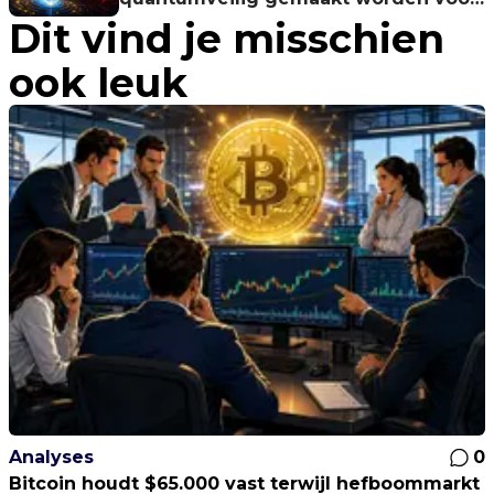
Dit vind je misschien
$0,07
ook leuk
Analyses
0
Bitcoin houdt $65.000 vast terwijl hefboommarkt