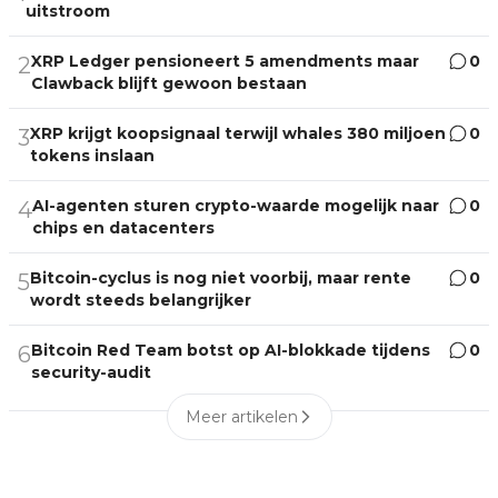
uitstroom
XRP Ledger pensioneert 5 amendments maar
0
2
Clawback blijft gewoon bestaan
XRP krijgt koopsignaal terwijl whales 380 miljoen
0
3
tokens inslaan
AI-agenten sturen crypto-waarde mogelijk naar
0
4
chips en datacenters
Bitcoin-cyclus is nog niet voorbij, maar rente
0
5
wordt steeds belangrijker
Bitcoin Red Team botst op AI-blokkade tijdens
0
6
security-audit
Meer artikelen