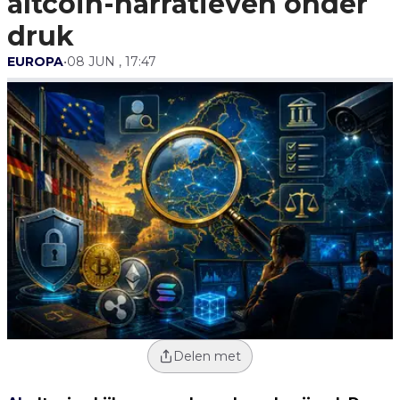
altcoin-narratieven onder
druk
EUROPA
•
08 JUN , 17:47
Delen met