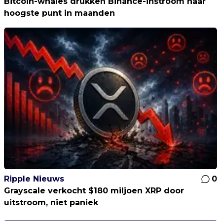
Bitcoin-whales drukken Binance-instroom naar
hoogste punt in maanden
Ripple Nieuws
0
Grayscale verkocht $180 miljoen XRP door
uitstroom, niet paniek