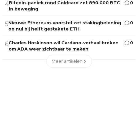
Bitcoin-paniek rond Coldcard zet 890.000 BTC
0
4
in beweging
Nieuwe Ethereum-voorstel zet stakingbeloning
0
5
op nul bij helft gestakete ETH
Charles Hoskinson wil Cardano-verhaal breken
0
6
om ADA weer zichtbaar te maken
Meer artikelen