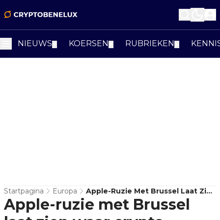
NIEUWS
KOERSEN
RUBRIEKEN
KENNI
▼
▼
▼
Startpagina
Europa
Apple-Ruzie Met Brussel Laat Zien
Apple-ruzie met Brussel
Waar Crypto-Agents Echt
Vastlopen