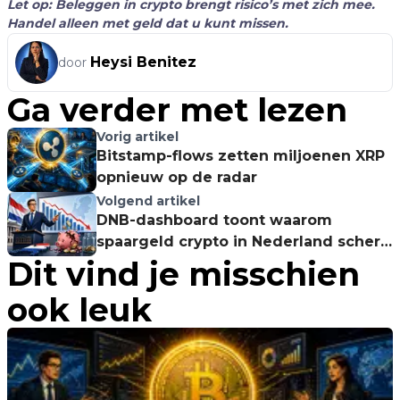
Let op: Beleggen in crypto brengt risico’s met zich mee.
Handel alleen met geld dat u kunt missen.
Heysi Benitez
door
Ga verder met lezen
Vorig artikel
Bitstamp-flows zetten miljoenen XRP
opnieuw op de radar
Volgend artikel
DNB-dashboard toont waarom
spaargeld crypto in Nederland scherp
Dit vind je misschien
blijft afremmen
ook leuk