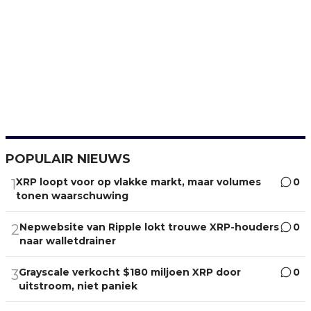
POPULAIR NIEUWS
XRP loopt voor op vlakke markt, maar volumes
0
1
tonen waarschuwing
Nepwebsite van Ripple lokt trouwe XRP-houders
0
2
naar walletdrainer
Grayscale verkocht $180 miljoen XRP door
0
3
uitstroom, niet paniek