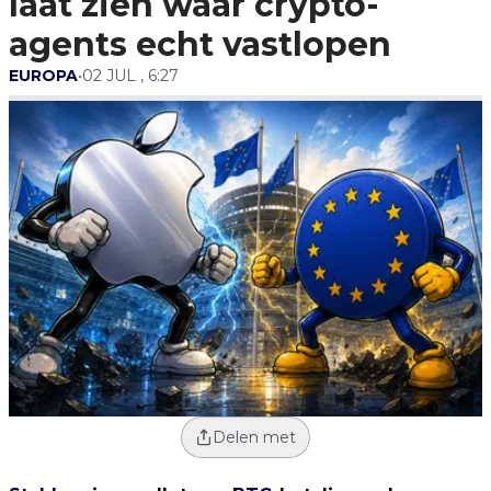
laat zien waar crypto-
agents echt vastlopen
EUROPA
•
02 JUL , 6:27
Delen met