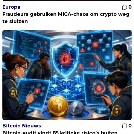
Europa
0
Fraudeurs gebruiken MiCA-chaos om crypto weg
te sluizen
Bitcoin Nieuws
0
Bitcoin-audit vindt 85 kritieke risico’s buiten