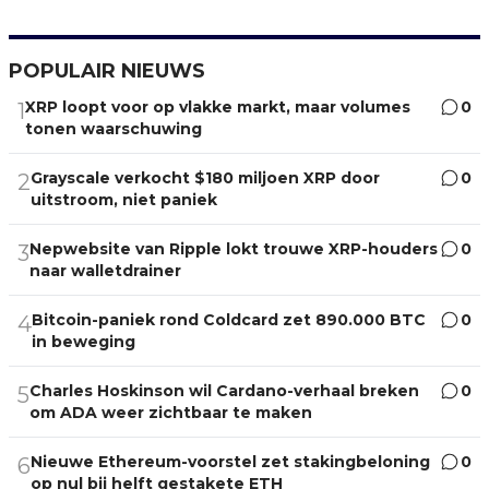
POPULAIR NIEUWS
XRP loopt voor op vlakke markt, maar volumes
0
1
tonen waarschuwing
Grayscale verkocht $180 miljoen XRP door
0
2
uitstroom, niet paniek
Nepwebsite van Ripple lokt trouwe XRP-houders
0
3
naar walletdrainer
Bitcoin-paniek rond Coldcard zet 890.000 BTC
0
4
in beweging
Charles Hoskinson wil Cardano-verhaal breken
0
5
om ADA weer zichtbaar te maken
Nieuwe Ethereum-voorstel zet stakingbeloning
0
6
op nul bij helft gestakete ETH