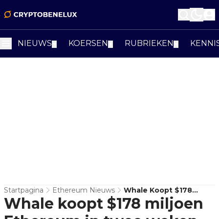
NIEUWS
KOERSEN
RUBRIEKEN
KENNI
▼
▼
▼
Startpagina
Ethereum Nieuws
Whale Koopt $178
Whale koopt $178 miljoen
Miljoen Ethereum In
Twee Weken Tijd