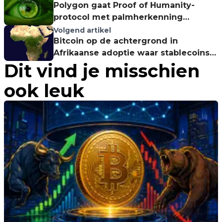
Polygon gaat Proof of Humanity-
protocol met palmherkenning
lanceren
Volgend artikel
Bitcoin op de achtergrond in
Afrikaanse adoptie waar stablecoins
Dit vind je misschien
floreren
ook leuk