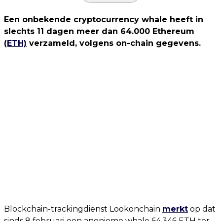
Een onbekende cryptocurrency whale heeft in
slechts 11 dagen meer dan 64.000 Ethereum
(ETH)
verzameld, volgens on-chain gegevens.
Blockchain-trackingdienst Lookonchain
merkt
op dat
sinds 8 februari een anonieme whale 64.346 ETH ter