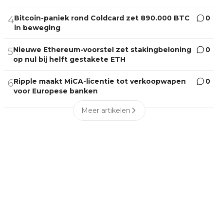
Bitcoin-paniek rond Coldcard zet 890.000 BTC
0
4
in beweging
Nieuwe Ethereum-voorstel zet stakingbeloning
0
5
op nul bij helft gestakete ETH
Ripple maakt MiCA-licentie tot verkoopwapen
0
6
voor Europese banken
Meer artikelen