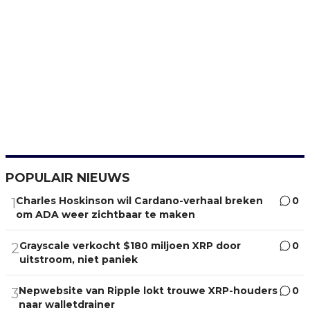
POPULAIR NIEUWS
Charles Hoskinson wil Cardano-verhaal breken
0
1
om ADA weer zichtbaar te maken
Grayscale verkocht $180 miljoen XRP door
0
2
uitstroom, niet paniek
Nepwebsite van Ripple lokt trouwe XRP-houders
0
3
naar walletdrainer