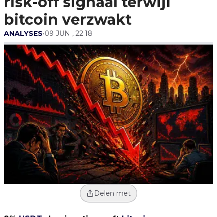
risk-off signaal terwijl
bitcoin verzwakt
ANALYSES
•
09 JUN , 22:18
Delen met