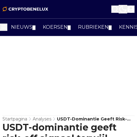
NIEUWS
KOERSEN
RUBRIEKEN
KENNI
▼
▼
▼
Startpagina
Analyses
USDT-Dominantie Geeft Risk-
USDT-dominantie geeft
Off Signaal Terwijl Bitcoin
Verzwakt