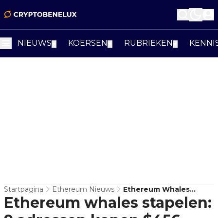
NIEUWS
KOERSEN
RUBRIEKEN
KENNI
▼
▼
▼
Startpagina
Ethereum Nieuws
Ethereum Whales
Ethereum whales stapelen:
Stapelen: 9 Adressen
Kopen $456 Miljoen,