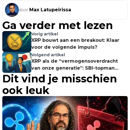
Max Latupeirissa
door
Ga verder met lezen
Vorig artikel
XRP bouwt aan een breakout: Klaar
voor de volgende impuls?
Volgend artikel
XRP als de “vermogensoverdracht
van onze generatie”: SBI-topman
Dit vind je misschien
spreekt krachtige taal
ook leuk