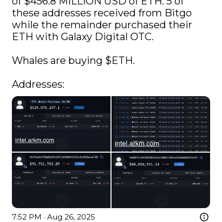
of $456.8 MILLION USD of ETH. 5 of 
these addresses received from Bitgo 
while the remainder purchased their 
ETH with Galaxy Digital OTC.

Whales are buying 
$ETH
.

Addresses:
7:52 PM · Aug 26, 2025