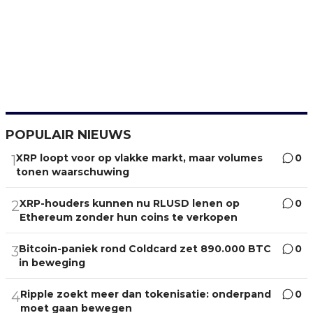
POPULAIR NIEUWS
XRP loopt voor op vlakke markt, maar volumes
0
1
tonen waarschuwing
XRP-houders kunnen nu RLUSD lenen op
0
2
Ethereum zonder hun coins te verkopen
Bitcoin-paniek rond Coldcard zet 890.000 BTC
0
3
in beweging
Ripple zoekt meer dan tokenisatie: onderpand
0
4
moet gaan bewegen